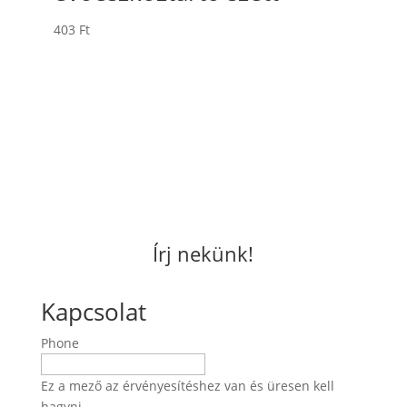
403
Ft
Írj nekünk!
Kapcsolat
Phone
Ez a mező az érvényesítéshez van és üresen kell
hagyni.