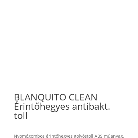
BLANQUITO CLEAN
Érintőhegyes antibakt.
toll
Nyomógombos érintőhegyes golyóstoll ABS műanyag,