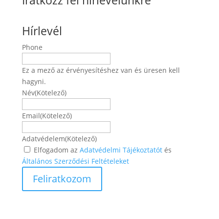
Iratkozz fel hírlevelünkre
Hírlevél
Phone
Ez a mező az érvényesítéshez van és üresen kell
hagyni.
Név
(Kötelező)
Név
Email
(Kötelező)
Adatvédelem
(Kötelező)
Elfogadom az
Adatvédelmi Tájékoztatót
és
Általános Szerződési Feltételeket