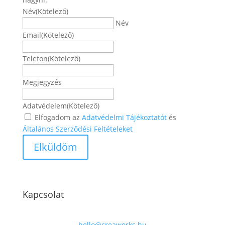
Név
(Kötelező)
Név
Email
(Kötelező)
Telefon
(Kötelező)
Megjegyzés
Adatvédelem
(Kötelező)
Elfogadom az
Adatvédelmi Tájékoztatót
és
Általános Szerződési Feltételeket
Kapcsolat
hello@creaworks.hu