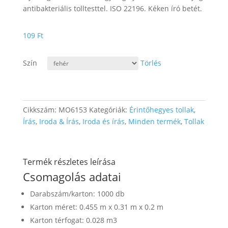
antibakteriális tolltesttel. ISO 22196. Kéken író betét.
109
Ft
Szín
Törlés
Cikkszám:
MO6153
Kategóriák:
Érintőhegyes tollak
,
Írás
,
Iroda & Írás
,
Iroda és írás
,
Minden termék
,
Tollak
Termék részletes leírása
Csomagolás adatai
Darabszám/karton: 1000 db
Karton méret: 0.455 m x 0.31 m x 0.2 m
Karton térfogat: 0.028 m3