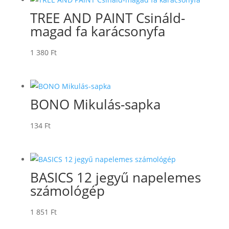
TREE AND PAINT Csináld-
magad fa karácsonyfa
1 380
Ft
BONO Mikulás-sapka
134
Ft
BASICS 12 jegyű napelemes
számológép
1 851
Ft