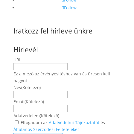
Follow
Iratkozz fel hírlevelünkre
Hírlevél
URL
Ez a mező az érvényesítéshez van és üresen kell
hagyni.
Név
(Kötelező)
Név
Email
(Kötelező)
Adatvédelem
(Kötelező)
Elfogadom az
Adatvédelmi Tájékoztatót
és
Általános Szerződési Feltételeket