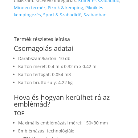
Cikkszám:
MO9050
Kategóriák:
Kültér és szabadidő
,
Minden termék
,
Piknik & kemping
,
Piknik és
kempingezés
,
Sport & Szabadidő
,
Szabadban
Termék részletes leírása
Csomagolás adatai
Darabszám/karton: 10 db
Karton méret: 0.4 m x 0.32 m x 0.42 m
Karton térfogat: 0.054 m3
Karton bruttó súly: 4.22 kg
Hova és hogyan kerülhet rá az
emblémád?
TOP
Maximális emblémázási méret: 150×30 mm
Emblémázási technológiák: