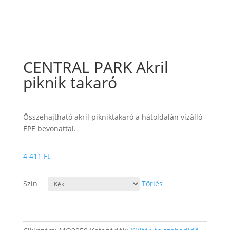
CENTRAL PARK Akril
piknik takaró
Összehajtható akril pikniktakaró a hátoldalán vízálló
EPE bevonattal.
4 411
Ft
Szín
Törlés