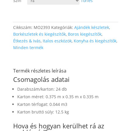
Szín
Törlés
Cikkszám:
MO2393
Kategóriák:
Ajándék készletek
,
Borkészletek és kiegészítők
,
Boros kiegészítők
,
Étkezés & Ivás
,
Italos eszközök
,
Konyha és kiegészítők
,
Minden termék
Termék részletes leírása
Csomagolás adatai
Darabszám/karton: 24 db
Karton méret: 0.375 m x 0.35 m x 0.335 m
Karton térfogat: 0.044 m3
Karton bruttó súly: 12.5 kg
Hova és hogyan kerülhet rá az