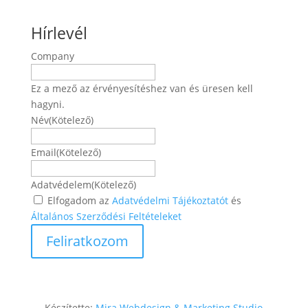
Hírlevél
Company
Ez a mező az érvényesítéshez van és üresen kell
hagyni.
Név
(Kötelező)
Név
Email
(Kötelező)
Adatvédelem
(Kötelező)
Elfogadom az
Adatvédelmi Tájékoztatót
és
Általános Szerződési Feltételeket
Készítette:
Mira Webdesign & Marketing Studio