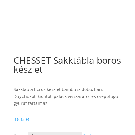
CHESSET Sakktábla boros
készlet
Sakktábla boros készlet bambusz dobozban.
Dugóhúzót, kiöntőt, palack visszazárót és cseppfogó
gyűrűt tartalmaz.
3 833
Ft