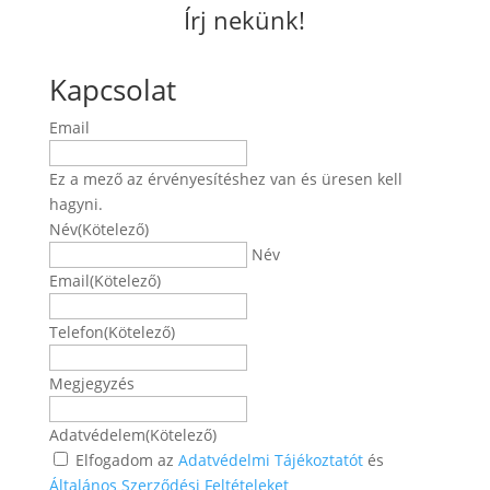
Írj nekünk!
Kapcsolat
Email
Ez a mező az érvényesítéshez van és üresen kell
hagyni.
Név
(Kötelező)
Név
Email
(Kötelező)
Telefon
(Kötelező)
Megjegyzés
Adatvédelem
(Kötelező)
Elfogadom az
Adatvédelmi Tájékoztatót
és
Általános Szerződési Feltételeket