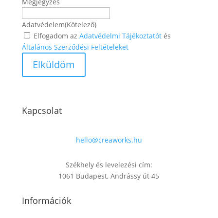
Megjegyzés
Adatvédelem
(Kötelező)
Elfogadom az
Adatvédelmi Tájékoztatót
és
Általános Szerződési Feltételeket
Kapcsolat
hello@creaworks.hu
Székhely és levelezési cím:
1061 Budapest, Andrássy út 45
Információk