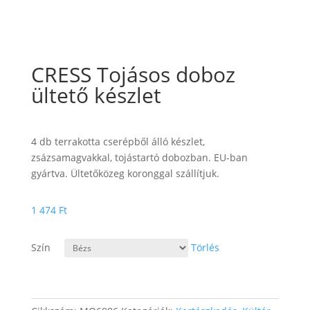
CRESS Tojásos doboz
ültető készlet
4 db terrakotta cserépből álló készlet,
zsázsamagvakkal, tojástartó dobozban. EU-ban
gyártva. Ültetőközeg koronggal szállítjuk.
1 474
Ft
Szín
Törlés