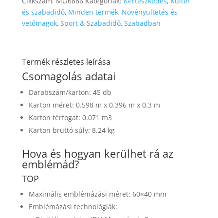
Cikkszám:
MO6886
Kategóriák:
Kertészkedés
,
Kültér
és szabadidő
,
Minden termék
,
Növényültetés és
vetőmagok
,
Sport & Szabadidő
,
Szabadban
Termék részletes leírása
Csomagolás adatai
Darabszám/karton: 45 db
Karton méret: 0.598 m x 0.396 m x 0.3 m
Karton térfogat: 0.071 m3
Karton bruttó súly: 8.24 kg
Hova és hogyan kerülhet rá az
emblémád?
TOP
Maximális emblémázási méret: 60×40 mm
Emblémázási technológiák: