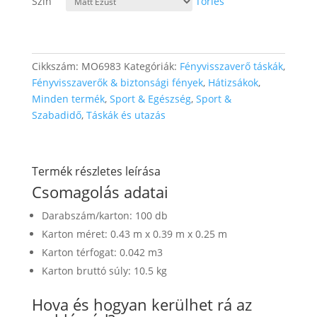
Szín
Törlés
Cikkszám:
MO6983
Kategóriák:
Fényvisszaverő táskák
,
Fényvisszaverők & biztonsági fények
,
Hátizsákok
,
Minden termék
,
Sport & Egészség
,
Sport &
Szabadidő
,
Táskák és utazás
Termék részletes leírása
Csomagolás adatai
Darabszám/karton: 100 db
Karton méret: 0.43 m x 0.39 m x 0.25 m
Karton térfogat: 0.042 m3
Karton bruttó súly: 10.5 kg
Hova és hogyan kerülhet rá az