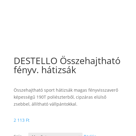
DESTELLO Összehajtható
fényv. hátizsák
Összehajtható sport hátizsák magas fényvisszaverő
képességű 190T poliészterből, cipzáras elülső
zsebbel, állítható vállpántokkal.
2 113
Ft