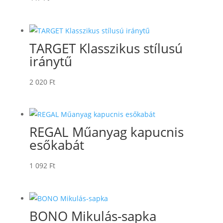
TARGET Klasszikus stílusú
iránytű
2 020
Ft
REGAL Műanyag kapucnis
esőkabát
1 092
Ft
BONO Mikulás-sapka