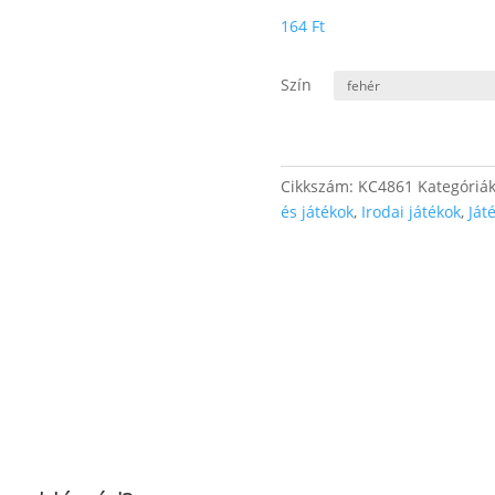
164
Ft
Szín
Cikkszám:
KC4861
Kategóriá
és játékok
,
Irodai játékok
,
Ját