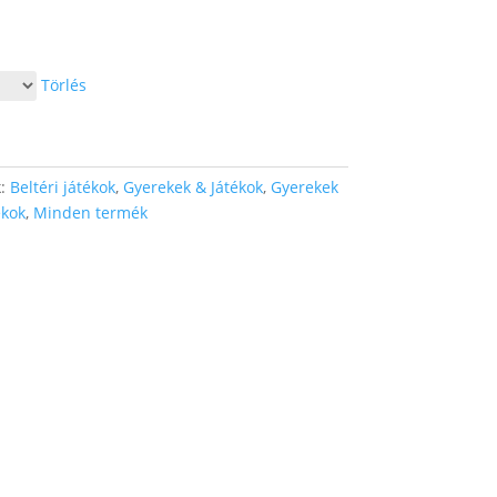
Törlés
k:
Beltéri játékok
,
Gyerekek & Játékok
,
Gyerekek
ékok
,
Minden termék