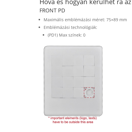
Hova és hogyan kerülhet rá a
FRONT PD
Maximális emblémázási méret: 75×89 mm
Emblémázási technológiák:
(PD1) Max színek: 0