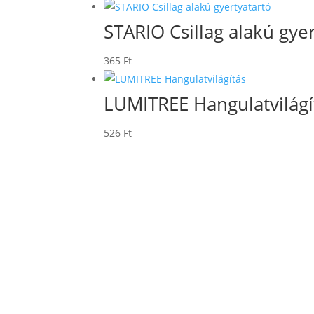
STARIO Csillag alakú gye
365
Ft
LUMITREE Hangulatvilágí
526
Ft