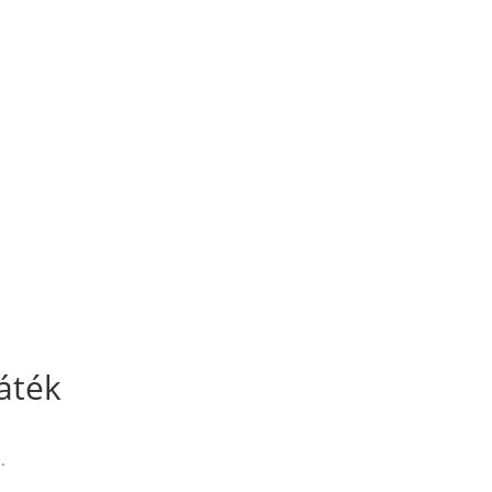
áték
.