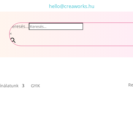
hello@creaworks.hu
Keresés...
×
Re
ínálatunk
GYIK