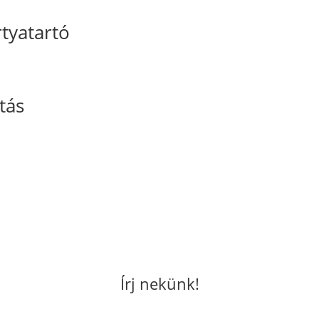
rtyatartó
tás
Írj nekünk!