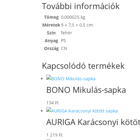
További információk
Tömeg
0,000025 kg
Méretek
9 × 7,5 × 0,5 cm
Szín
fehér
Anyag
PS
Ország
CN
Kapcsolódó termékek
BONO Mikulás-sapka
134
Ft
AURIGA Karácsonyi kötöt
1 219
Ft