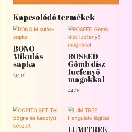
Kapcsolódó termékek
BONO
Mikulás-
ROSEED
sapka
Gömb dísz
lucfenyő
134
Ft
magokkal
447
Ft
LUMITREE