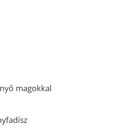
enyő magokkal
nyfadísz