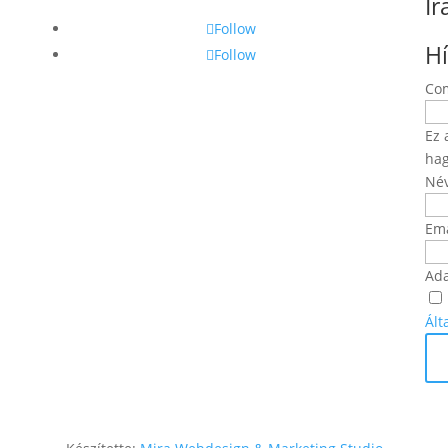
Ir
Follow
Hí
Follow
Co
Ez 
hag
Né
Ema
Ad
Ált