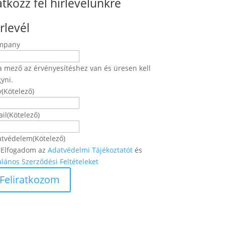
atkozz fel hírlevelünkre
rlevél
mpany
a mező az érvényesítéshez van és üresen kell
yni.
v
(Kötelező)
Név
il
(Kötelező)
atvédelem
(Kötelező)
Elfogadom az
Adatvédelmi Tájékoztatót
és
alános Szerződési Feltételeket