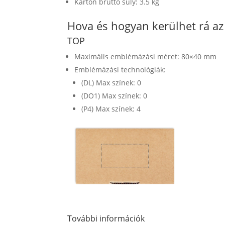
Karton bruttó súly: 3.5 kg
Hova és hogyan kerülhet rá a
TOP
Maximális emblémázási méret: 80×40 mm
Emblémázási technológiák:
(DL) Max színek: 0
(DO1) Max színek: 0
(P4) Max színek: 4
További információk