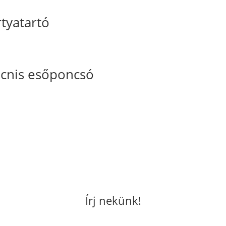
rtyatartó
cnis esőponcsó
Írj nekünk!