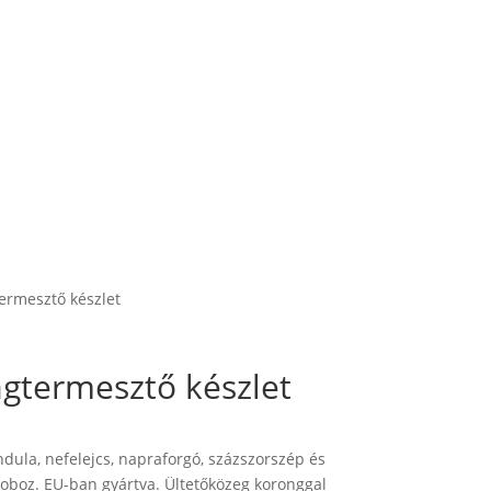
ermesztő készlet
gtermesztő készlet
ndula, nefelejcs, napraforgó, százszorszép és
oboz. EU-ban gyártva. Ültetőközeg koronggal