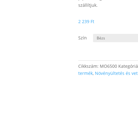
szállítjuk.
2 239
Ft
Szín
Cikkszám:
MO6500
Kategóri
termék
,
Növényültetés és ve