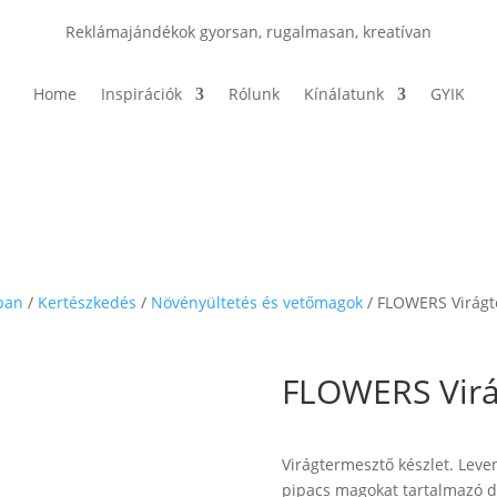
Reklámajándékok gyorsan, rugalmasan, kreatívan
Home
Inspirációk
Rólunk
Kínálatunk
GYIK
ban
/
Kertészkedés
/
Növényültetés és vetőmagok
/ FLOWERS Virágt
FLOWERS Virá
Virágtermesztő készlet. Leve
pipacs magokat tartalmazó d