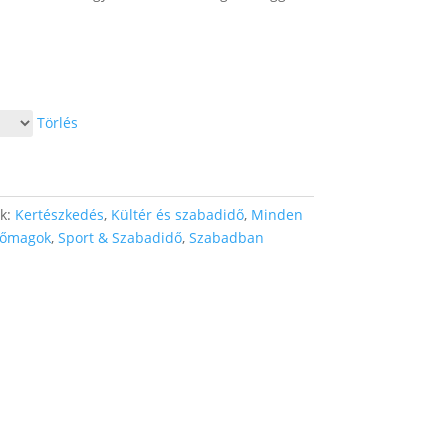
Törlés
ák:
Kertészkedés
,
Kültér és szabadidő
,
Minden
tőmagok
,
Sport & Szabadidő
,
Szabadban