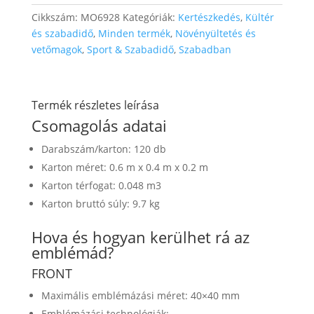
Cikkszám:
MO6928
Kategóriák:
Kertészkedés
,
Kültér
és szabadidő
,
Minden termék
,
Növényültetés és
vetőmagok
,
Sport & Szabadidő
,
Szabadban
Termék részletes leírása
Csomagolás adatai
Darabszám/karton: 120 db
Karton méret: 0.6 m x 0.4 m x 0.2 m
Karton térfogat: 0.048 m3
Karton bruttó súly: 9.7 kg
Hova és hogyan kerülhet rá az
emblémád?
FRONT
Maximális emblémázási méret: 40×40 mm
Emblémázási technológiák: