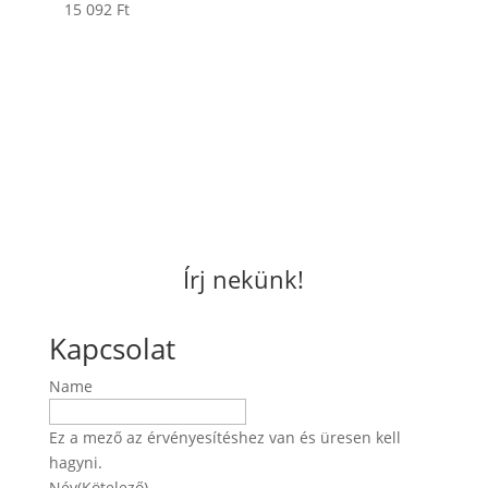
15 092
Ft
Írj nekünk!
Kapcsolat
Name
Ez a mező az érvényesítéshez van és üresen kell
hagyni.
Név
(Kötelező)