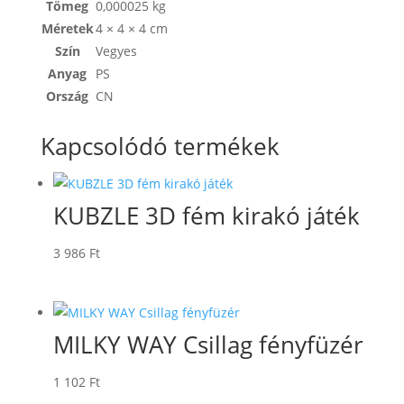
Tömeg
0,000025 kg
Méretek
4 × 4 × 4 cm
Szín
Vegyes
Anyag
PS
Ország
CN
Kapcsolódó termékek
KUBZLE 3D fém kirakó játék
3 986
Ft
MILKY WAY Csillag fényfüzér
1 102
Ft