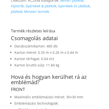
Cikkszám:
KC2938
Kategóriák:
Beltéri játékok
,
Fejtörők
,
Gyerekek & Játékok
,
Gyerekek és játékok
,
Játékok
,
Minden termék
Termék részletes leírása
Csomagolás adatai
Darabszám/karton: 480 db
Karton méret: 0.35 m x 0.26 m x 0.44 m
Karton térfogat: 0.04 m3
Karton bruttó súly: 11.84 kg
Hova és hogyan kerülhet rá az
emblémád?
FRONT
Maximális emblémázási méret: 30×30 mm
Emblémázási technológiák: