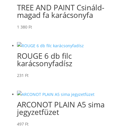
TREE AND PAINT Csináld-
magad fa karácsonyfa
1 380
Ft
ROUGE 6 db filc
karácsonyfadísz
231
Ft
ARCONOT PLAIN A5 sima
jegyzetfüzet
497
Ft