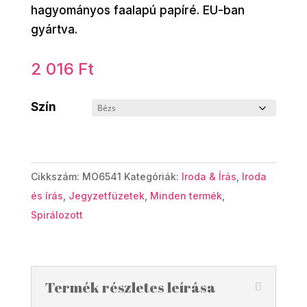
hagyományos faalapú papíré. EU-ban
gyártva.
2 016
Ft
Szín
Cikkszám:
MO6541
Kategóriák:
Iroda & Írás
,
Iroda
és írás
,
Jegyzetfüzetek
,
Minden termék
,
Spirálozott
Termék részletes leírása