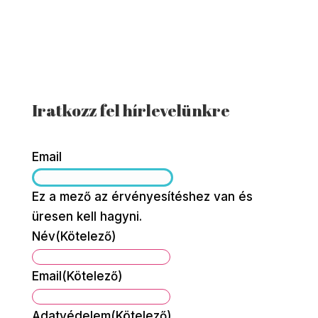
Iratkozz fel hírlevelünkre
Email
Ez a mező az érvényesítéshez van és
üresen kell hagyni.
Név
(Kötelező)
Név
Email
(Kötelező)
Adatvédelem
(Kötelező)