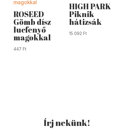
HIGH PARK
ROSEED
Piknik
Gömb dísz
hátizsák
lucfenyő
15 092
Ft
magokkal
447
Ft
Írj nekünk!