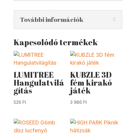
További információk
Kapcsolódó termékek
LUMITREE
KUBZLE 3D
Hangulatvilá
fém kirakó
gítás
játék
526
Ft
3 986
Ft