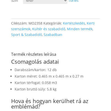
Szín
Törlés
Cikkszám:
MO2358
Kategóriák:
Kertészkedés
,
Kerti
szerszámok
,
Kültér és szabadidő
,
Minden termék
,
Sport & Szabadidő
,
Szabadban
Termék részletes leírása
Csomagolás adatai
Darabszám/karton: 12 db
Karton méret: 0.465 m x 0.465 m x 0.27 m
Karton térfogat: 0.058 m3
Karton bruttó súly: 5.8 kg
Hova és hogyan kerülhet rá az
emblémád?