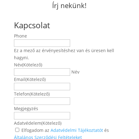
Írj nekünk!
Kapcsolat
Phone
Ez a mező az érvényesítéshez van és üresen kell
hagyni.
Név
(Kötelező)
Név
Email
(Kötelező)
Telefon
(Kötelező)
Megjegyzés
Adatvédelem
(Kötelező)
Elfogadom az
Adatvédelmi Tájékoztatót
és
Általános Szerződési Feltételeket