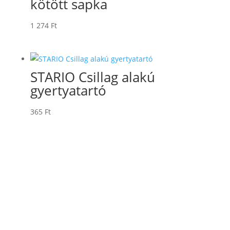
kötött sapka
1 274
Ft
STARIO Csillag alakú
gyertyatartó
365
Ft