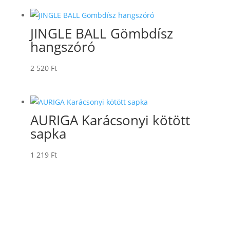
JINGLE BALL Gömbdísz
hangszóró
2 520
Ft
AURIGA Karácsonyi kötött
sapka
1 219
Ft