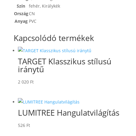
Szín
fehér
,
Királykék
Ország
CN
Anyag
PVC
Kapcsolódó termékek
TARGET Klasszikus stílusú
iránytű
2 020
Ft
LUMITREE Hangulatvilágítás
526
Ft