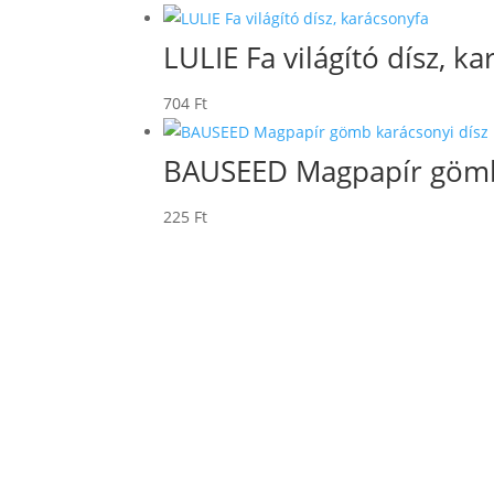
LULIE Fa világító dísz, k
704
Ft
BAUSEED Magpapír gömb 
225
Ft