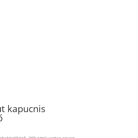
 kapucnis
ő