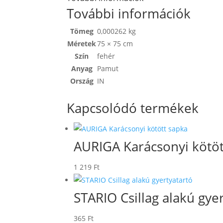
További információk
Tömeg
0,000262 kg
Méretek
75 × 75 cm
Szín
fehér
Anyag
Pamut
Ország
IN
Kapcsolódó termékek
AURIGA Karácsonyi kötöt
1 219
Ft
STARIO Csillag alakú gye
365
Ft