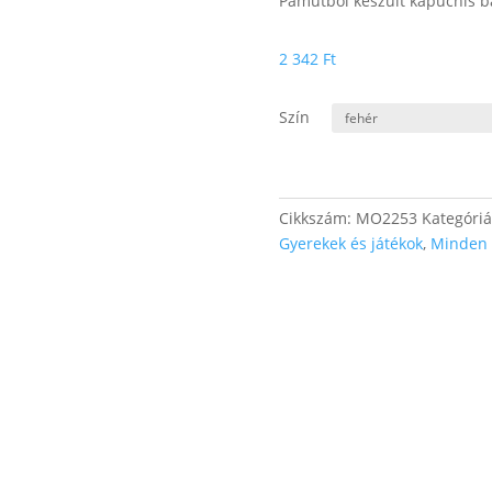
Pamutból készült kapucnis b
2 342
Ft
Szín
Cikkszám:
MO2253
Kategóri
Gyerekek és játékok
,
Minden 