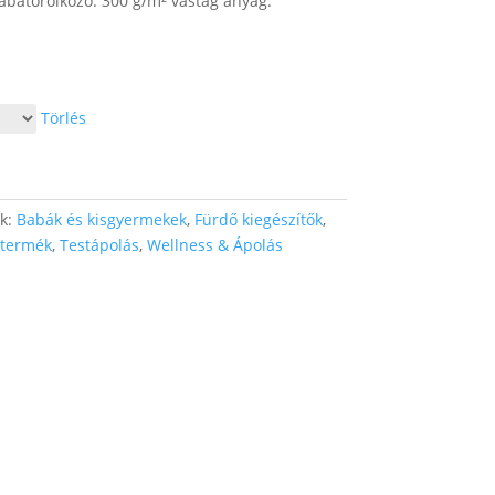
abatörölköző. 300 g/m² vastag anyag.
Törlés
ák:
Babák és kisgyermekek
,
Fürdő kiegészítők
,
termék
,
Testápolás
,
Wellness & Ápolás