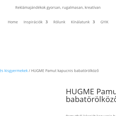
Reklámajándékok gyorsan, rugalmasan, kreatívan
Home
Inspirációk
Rólunk
Kínálatunk
GYIK
és kisgyermekek
/ HUGME Pamut kapucnis babatörölköző
HUGME Pamut
babatörölköz