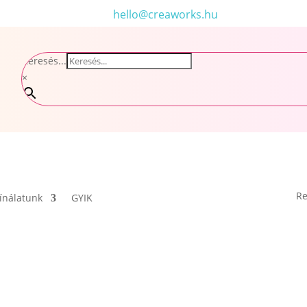
hello@creaworks.hu
Keresés...
×
Re
ínálatunk
GYIK