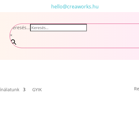
hello@creaworks.hu
Keresés...
×
Re
ínálatunk
GYIK