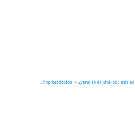
Shop kezdőoldal
/
Gyerekek és játékok
/
Írás és