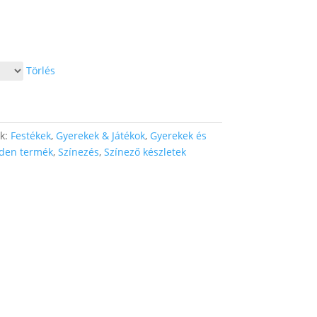
Törlés
ák:
Festékek
,
Gyerekek & Játékok
,
Gyerekek és
den termék
,
Színezés
,
Színező készletek