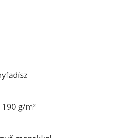
nyfadísz
ó 190 g/m²