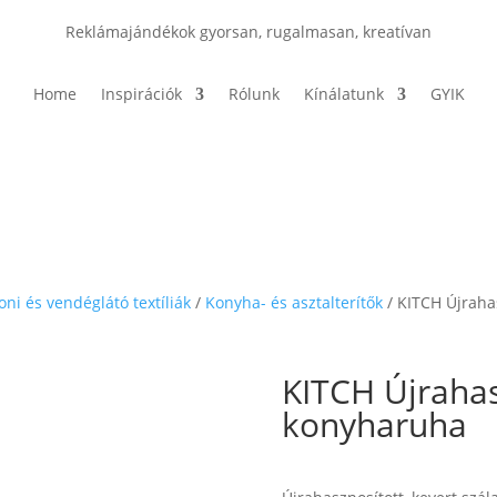
Reklámajándékok gyorsan, rugalmasan, kreatívan
Home
Inspirációk
Rólunk
Kínálatunk
GYIK
oni és vendéglátó textíliák
/
Konyha- és asztalterítők
/ KITCH Újraha
KITCH Újrahas
konyharuha