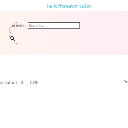
hello@creaworks.hu
Keresés...
×
Re
ínálatunk
GYIK