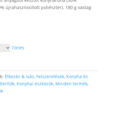
las anyagból készült konyharuha (50%
% újrahasznosított poliészter). 180 g vastag
Törlés
ák:
Étkezés & Ivás
,
Felszerelések
,
Konyha és
terítők
,
Konyhai eszközök
,
Minden termék
,
ák