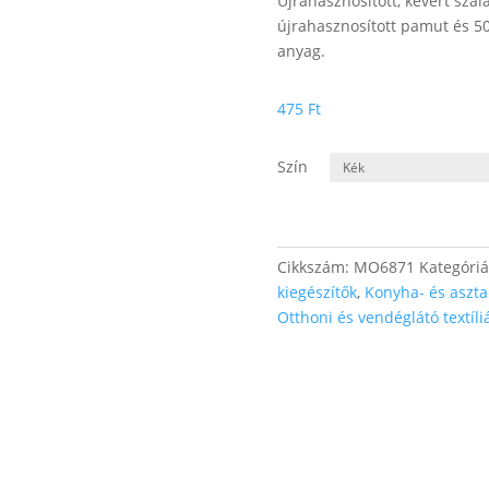
Újrahasznosított, kevert szá
újrahasznosított pamut és 50
anyag.
475
Ft
Szín
Cikkszám:
MO6871
Kategóri
kiegészítők
,
Konyha- és asztal
Otthoni és vendéglátó textíli