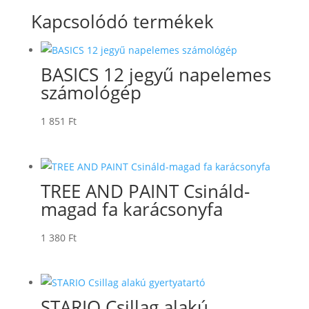
Kapcsolódó termékek
BASICS 12 jegyű napelemes
számológép
1 851
Ft
TREE AND PAINT Csináld-
magad fa karácsonyfa
1 380
Ft
STARIO Csillag alakú