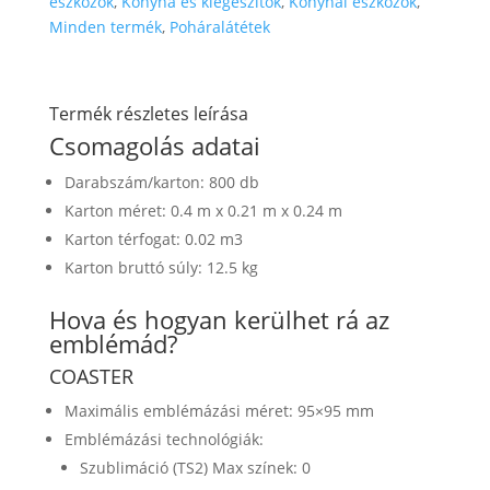
eszközök
,
Konyha és kiegészítők
,
Konyhai eszközök
,
Minden termék
,
Poháralátétek
Termék részletes leírása
Csomagolás adatai
Darabszám/karton: 800 db
Karton méret: 0.4 m x 0.21 m x 0.24 m
Karton térfogat: 0.02 m3
Karton bruttó súly: 12.5 kg
Hova és hogyan kerülhet rá az
emblémád?
COASTER
Maximális emblémázási méret: 95×95 mm
Emblémázási technológiák:
Szublimáció (TS2) Max színek: 0