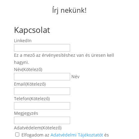
Írj nekünk!
Kapcsolat
LinkedIn
Ez a mező az érvényesítéshez van és üresen kell
hagyni.
Név
(Kötelező)
Név
Email
(Kötelező)
Telefon
(Kötelező)
Megjegyzés
Adatvédelem
(Kötelező)
Elfogadom az
Adatvédelmi Tájékoztatót
és