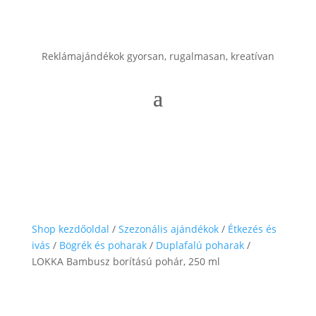
Reklámajándékok gyorsan, rugalmasan, kreatívan
Shop kezdőoldal
/
Szezonális ajándékok
/
Étkezés és
ivás
/
Bögrék és poharak
/
Duplafalú poharak
/
LOKKA Bambusz borítású pohár, 250 ml