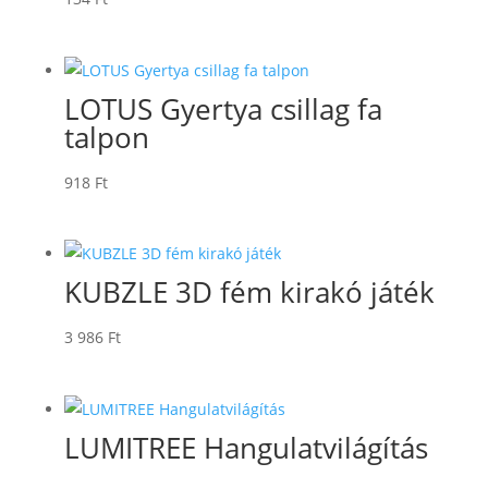
LOTUS Gyertya csillag fa
talpon
918
Ft
KUBZLE 3D fém kirakó játék
3 986
Ft
LUMITREE Hangulatvilágítás