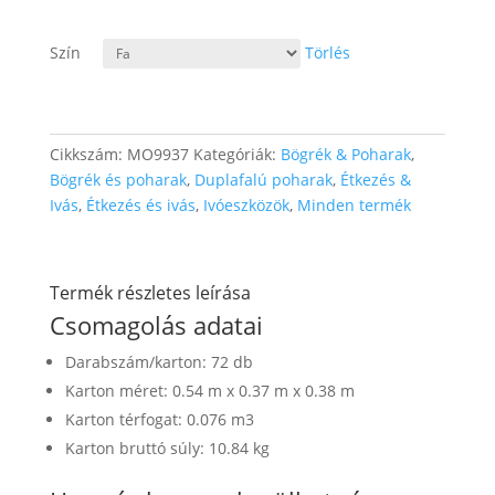
Szín
Törlés
Cikkszám:
MO9937
Kategóriák:
Bögrék & Poharak
,
Bögrék és poharak
,
Duplafalú poharak
,
Étkezés &
Ivás
,
Étkezés és ivás
,
Ivóeszközök
,
Minden termék
Termék részletes leírása
Csomagolás adatai
Darabszám/karton: 72 db
Karton méret: 0.54 m x 0.37 m x 0.38 m
Karton térfogat: 0.076 m3
Karton bruttó súly: 10.84 kg