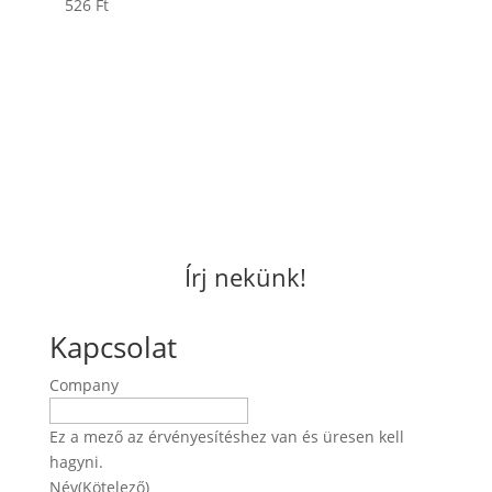
526
Ft
Írj nekünk!
Kapcsolat
Company
Ez a mező az érvényesítéshez van és üresen kell
hagyni.
Név
(Kötelező)