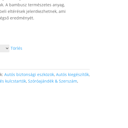
juk. A bambusz természetes anyag,
eli eltérések jelentkezhetnek, ami
 végső eredményét.
Törlés
ák:
Autós biztonsági eszközök
,
Autós kiegészítők
,
s kulcstartók
,
Szóróajándék & Szerszám
,