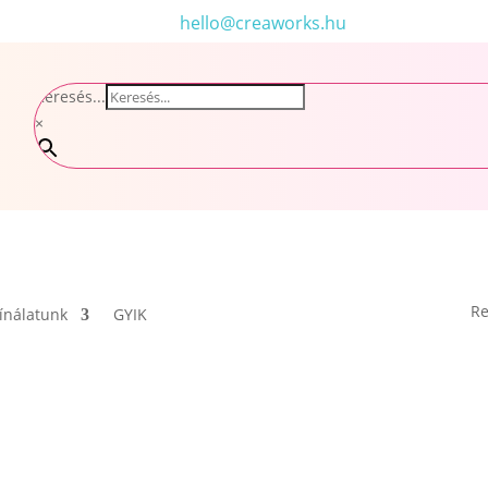
hello@creaworks.hu
Keresés...
×
Re
ínálatunk
GYIK