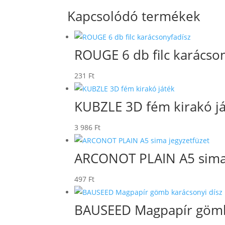
Kapcsolódó termékek
ROUGE 6 db filc karácso
231
Ft
KUBZLE 3D fém kirakó j
3 986
Ft
ARCONOT PLAIN A5 sima 
497
Ft
BAUSEED Magpapír gömb 