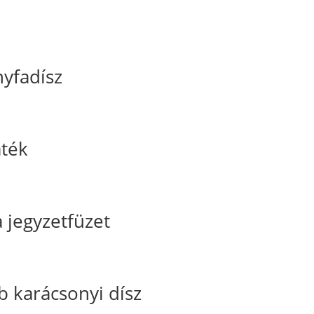
nyfadísz
áték
jegyzetfüzet
karácsonyi dísz