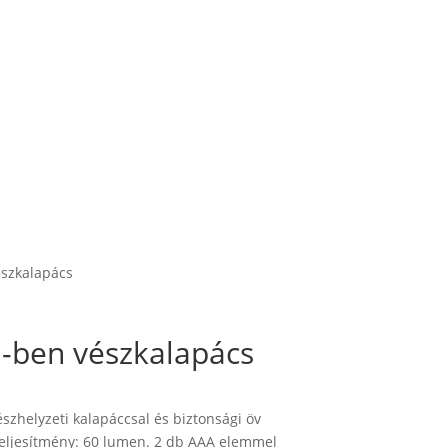
észkalapács
-ben vészkalapács
zhelyzeti kalapáccsal és biztonsági öv
Teljesítmény: 60 lumen. 2 db AAA elemmel