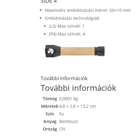
SIDE 4
Maximális emblémázási méret: 60×10 mm
Emblémázási technológiák:
(L3) Max színek: 1
(P4) Max színek: 4
További információk
További információk
Tömeg
0,0001 kg
Méretek
4,8 × 2,8 × 13,2 cm
Szín
Fa
Anyag
Bambusz
Ország
CN