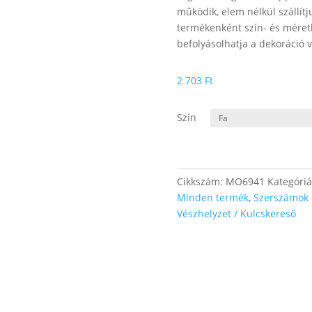
működik, elem nélkül szállít
termékenként szín- és méretb
befolyásolhatja a dekoráció
2 703
Ft
Szín
Cikkszám:
MO6941
Kategóri
Minden termék
,
Szerszámok é
Vészhelyzet / Kulcskereső