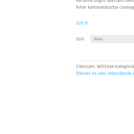
Kerámia bögre speciális bev
fehér kartondobozba csomago
633
Ft
Szín
Cikkszám:
MO9244
Kategóri
Étkezés és ivás
,
Ivóeszközök
,