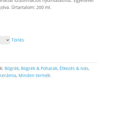
onattal szublimációs nyomtatáshoz. Egyesével
lva. Űrtartalom: 200 ml.
Törlés
ák:
Bögrék
,
Bögrék & Poharak
,
Étkezés & Ivás
,
Kerámia
,
Minden termék