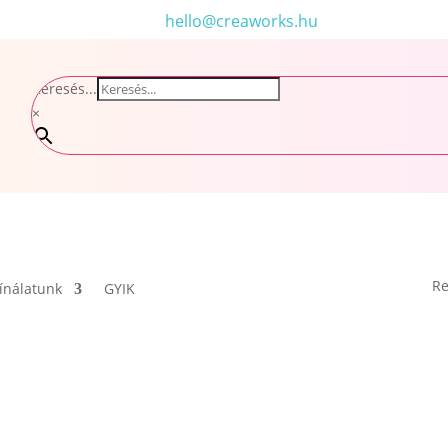
hello@creaworks.hu
Keresés...
×
Re
ínálatunk
GYIK