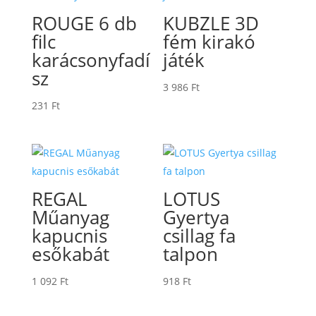
ROUGE 6 db
KUBZLE 3D
filc
fém kirakó
karácsonyfadí
játék
sz
3 986
Ft
231
Ft
REGAL
LOTUS
Műanyag
Gyertya
kapucnis
csillag fa
esőkabát
talpon
1 092
Ft
918
Ft