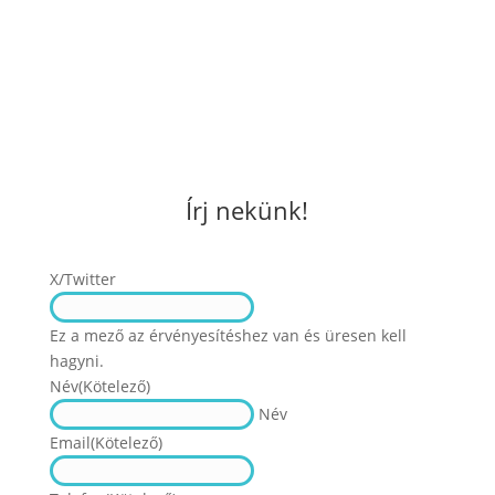
Írj nekünk!
X/Twitter
Ez a mező az érvényesítéshez van és üresen kell
hagyni.
Név
(Kötelező)
Név
Email
(Kötelező)