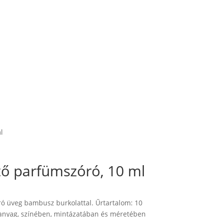
l
tő parfümszóró, 10 ml
ró üveg bambusz burkolattal. Űrtartalom: 10
anyag, színében, mintázatában és méretében