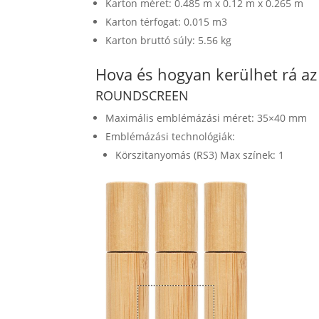
Karton méret: 0.485 m x 0.12 m x 0.265 m
Karton térfogat: 0.015 m3
Karton bruttó súly: 5.56 kg
Hova és hogyan kerülhet rá a
ROUNDSCREEN
Maximális emblémázási méret: 35×40 mm
Emblémázási technológiák:
Körszitanyomás (RS3) Max színek: 1