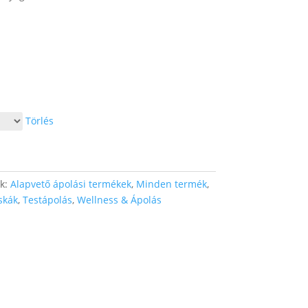
Törlés
ák:
Alapvető ápolási termékek
,
Minden termék
,
skák
,
Testápolás
,
Wellness & Ápolás