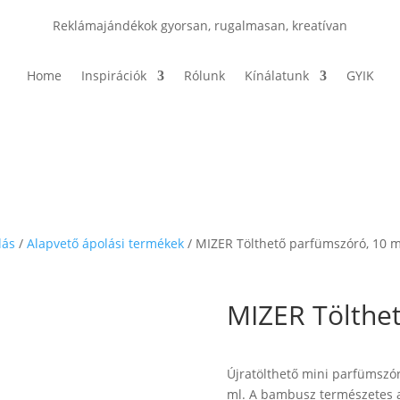
Reklámajándékok gyorsan, rugalmasan, kreatívan
Home
Inspirációk
Rólunk
Kínálatunk
GYIK
lás
/
Alapvető ápolási termékek
/ MIZER Tölthető parfümszóró, 10 m
MIZER Tölthe
Újratölthető mini parfümszó
ml. A bambusz természetes 