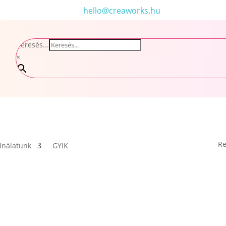
hello@creaworks.hu
Keresés...
×
Re
ínálatunk
GYIK