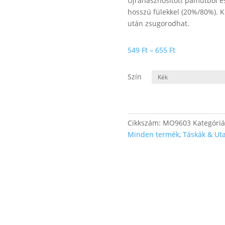
Újrahasznosított pamutból és
hosszú fülekkel (20%/80%). K
után zsugorodhat.
Ártartomány:
549
Ft
–
655
Ft
549 Ft
-
Szín
655 Ft
Cikkszám:
MO9603
Kategóri
Minden termék
,
Táskák & Ut