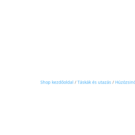
Shop kezdőoldal
/
Táskák és utazás
/
Húzózsinó