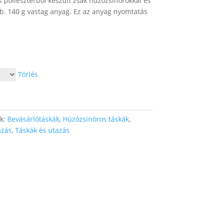
 poliészterből készült zsák húzózsinórokkal és
b. 140 g vastag anyag. Ez az anyag nyomtatás
Törlés
ák:
Bevásárlótáskák
,
Húzózsinóros táskák
,
azás
,
Táskák és utazás