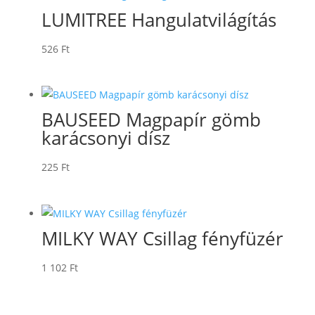
LUMITREE Hangulatvilágítás
526
Ft
BAUSEED Magpapír gömb
karácsonyi dísz
225
Ft
MILKY WAY Csillag fényfüzér
1 102
Ft