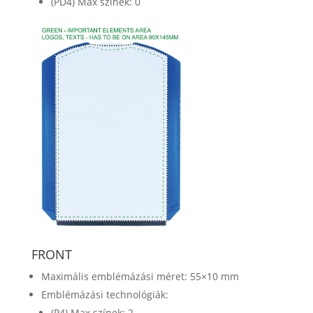
(PD4) Max színek: 0
FRONT
Maximális emblémázási méret: 55×10 mm
Emblémázási technológiák:
(P4) Max színek: 2