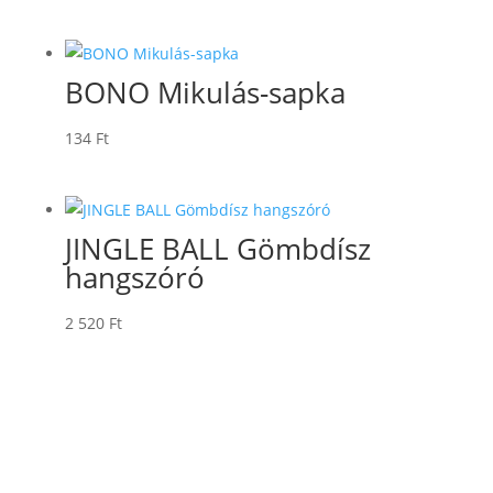
BONO Mikulás-sapka
134
Ft
JINGLE BALL Gömbdísz
hangszóró
2 520
Ft