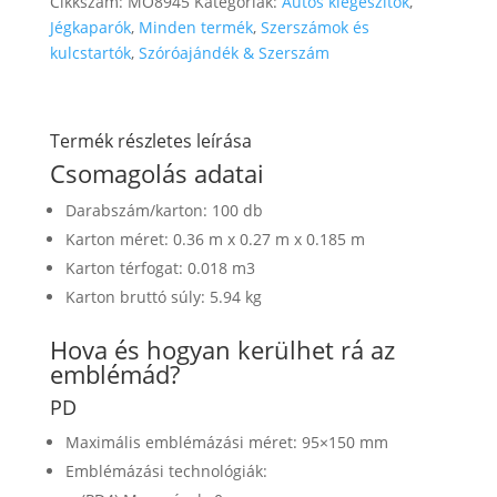
Cikkszám:
MO8945
Kategóriák:
Autós kiegészítők
,
Jégkaparók
,
Minden termék
,
Szerszámok és
kulcstartók
,
Szóróajándék & Szerszám
Termék részletes leírása
Csomagolás adatai
Darabszám/karton: 100 db
Karton méret: 0.36 m x 0.27 m x 0.185 m
Karton térfogat: 0.018 m3
Karton bruttó súly: 5.94 kg
Hova és hogyan kerülhet rá az
emblémád?
PD
Maximális emblémázási méret: 95×150 mm
Emblémázási technológiák: