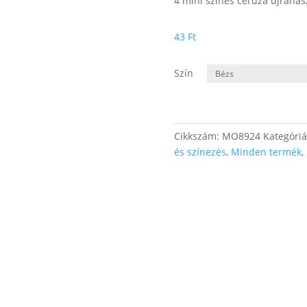
4 mini színes ceruza újrahas
43
Ft
Szín
Cikkszám:
MO8924
Kategóri
és színezés
,
Minden termék
,