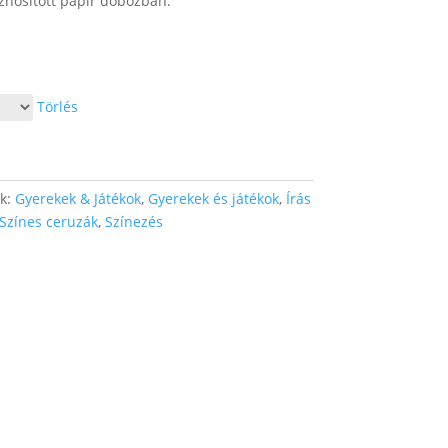
znosított papír dobozban.
Törlés
ák:
Gyerekek & Játékok
,
Gyerekek és játékok
,
Írás
Színes ceruzák
,
Színezés