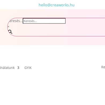
hello@creaworks.hu
Keresés...
×
Re
ínálatunk
GYIK