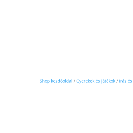
Shop kezdőoldal
/
Gyerekek és játékok
/
Írás és