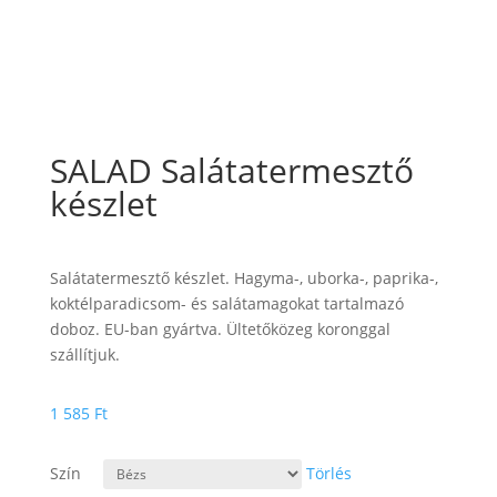
SALAD Salátatermesztő
készlet
Salátatermesztő készlet. Hagyma-, uborka-, paprika-,
koktélparadicsom- és salátamagokat tartalmazó
doboz. EU-ban gyártva. Ültetőközeg koronggal
szállítjuk.
1 585
Ft
Szín
Törlés