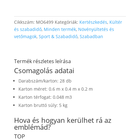
Cikkszám:
MO6499
Kategóriák:
Kertészkedés
,
Kültér
és szabadidő
,
Minden termék
,
Növényültetés és
vetőmagok
,
Sport & Szabadidő
,
Szabadban
Termék részletes leírása
Csomagolás adatai
Darabszám/karton: 28 db
Karton méret: 0.6 m x 0.4 m x 0.2 m
Karton térfogat: 0.048 m3
Karton bruttó súly: 5 kg
Hova és hogyan kerülhet rá az
emblémád?
TOP