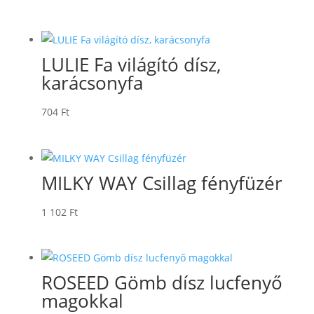
LULIE Fa világító dísz,
karácsonyfa
704
Ft
MILKY WAY Csillag fényfüzér
1 102
Ft
ROSEED Gömb dísz lucfenyő
magokkal