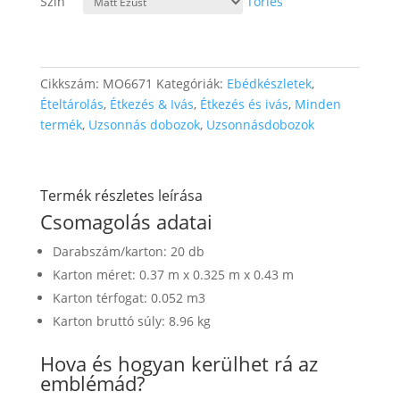
Szín
Törlés
Cikkszám:
MO6671
Kategóriák:
Ebédkészletek
,
Ételtárolás
,
Étkezés & Ivás
,
Étkezés és ivás
,
Minden
termék
,
Uzsonnás dobozok
,
Uzsonnásdobozok
Termék részletes leírása
Csomagolás adatai
Darabszám/karton: 20 db
Karton méret: 0.37 m x 0.325 m x 0.43 m
Karton térfogat: 0.052 m3
Karton bruttó súly: 8.96 kg
Hova és hogyan kerülhet rá az
emblémád?