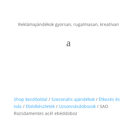
Reklámajándékok gyorsan, rugalmasan, kreatívan
Shop kezdőoldal
/
Szezonális ajándékok
/
Étkezés és
ivás
/
Ebédkészletek
/
Uzsonnásdobozok
/ SAO
Rozsdamentes acél ebéddoboz