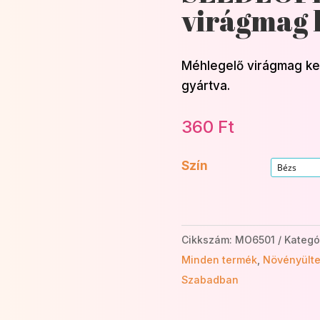
virágmag 
Méhlegelő virágmag kev
gyártva.
360
Ft
Szín
Cikkszám:
MO6501
Kategó
Minden termék
,
Növényülte
Szabadban