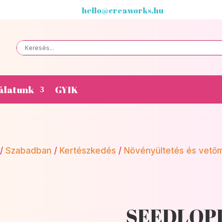
hello@creaworks.hu
álatunk
GYIK
/
Szabadban
/
Kertészkedés
/
Növényültetés és vető
SEEDLOPE