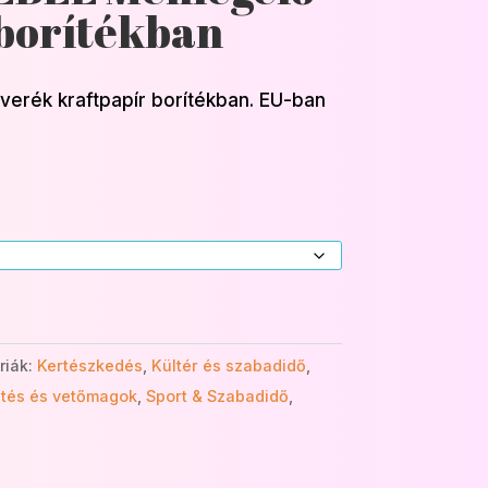
borítékban
erék kraftpapír borítékban. EU-ban
riák:
Kertészkedés
,
Kültér és szabadidő
,
tés és vetőmagok
,
Sport & Szabadidő
,