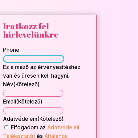
Iratkozz fel
hírlevelünkre
Phone
Ez a mező az érvényesítéshez
van és üresen kell hagyni.
Név
(Kötelező)
Név
Email
(Kötelező)
Adatvédelem
(Kötelező)
Elfogadom az
Adatvédelmi
Tájékoztatót
és
Általános