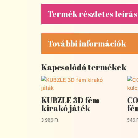
Termék részletes leírá
További információk
Kapcsolódó termékek
KUBZLE 3D fém
CO
kirakó játék
fé
3 986
Ft
546