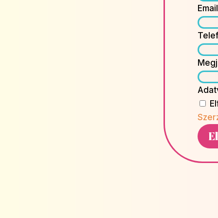
Emai
Tele
Megj
Adat
E
Szer