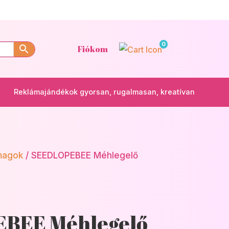
0
Fiókom
Reklámajándékok gyorsan, rugalmasan, kreatívan
magok
/ SEEDLOPEBEE Méhlegelő
BEE Méhlegelő