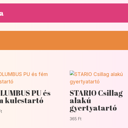
sa
LUMBUS PU és
STARIO Csillag
m kulcstartó
alakú
gyertyatartó
Ft
365
Ft