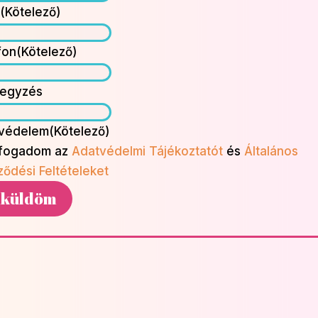
l
(Kötelező)
fon
(Kötelező)
egyzés
védelem
(Kötelező)
lfogadom az
Adatvédelmi Tájékoztatót
és
Általános
ződési Feltételeket