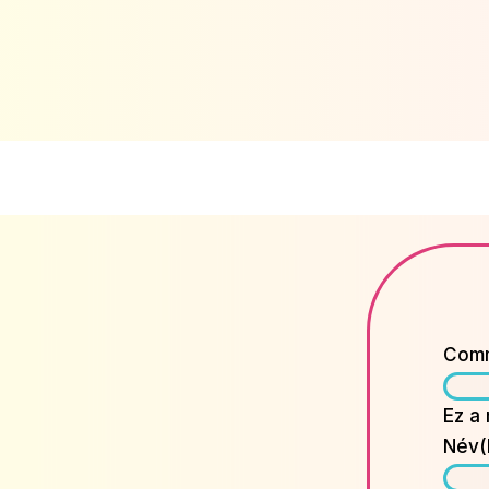
Com
Ez a
Név
(