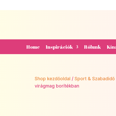
Home
Inspirációk
Rólunk
Kín
Shop kezdőoldal
/
Sport & Szabadidő
virágmag borítékban