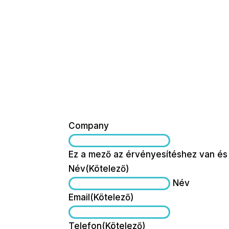
Company
Ez a mező az érvényesítéshez van és 
Név
(Kötelező)
Név
Email
(Kötelező)
Telefon
(Kötelező)