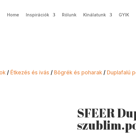
Home
Inspirációk
Rólunk
Kínálatunk
GYIK
kok
/
Étkezés és ivás
/
Bögrék és poharak
/
Duplafalú 
SFEER Dup
szublim.p