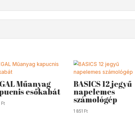
GAL Műanyag
BASICS 12 jegyű
pucnis esőkabát
napelemes
számológép
2
Ft
1 851
Ft