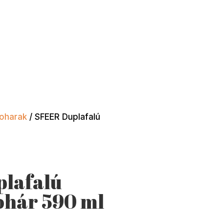
poharak
/ SFEER Duplafalú
lafalú
ohár 590 ml