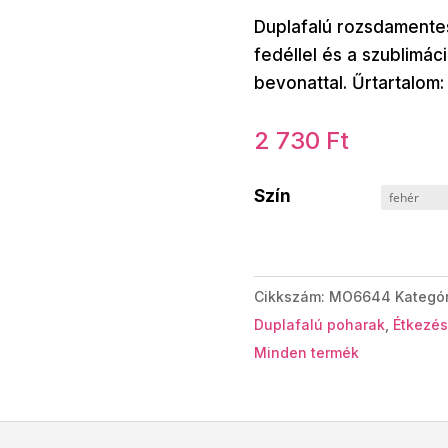
Duplafalú rozsdamentes 
fedéllel és a szublimác
bevonattal. Űrtartalom:
2 730
Ft
Szín
Cikkszám:
MO6644
Kategó
Duplafalú poharak
,
Étkezés
Minden termék