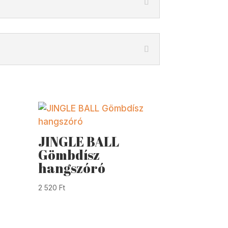
JINGLE BALL
Gömbdísz
hangszóró
2 520
Ft