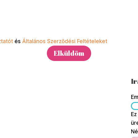
tatót
és
Általános Szerződési Feltételeket
Ir
Em
Ez
ür
Né