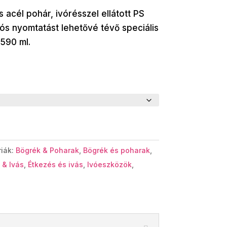
acél pohár, ivórésszel ellátott PS
iós nyomtatást lehetővé tévő speciális
 590 ml.
riák:
Bögrék & Poharak
,
Bögrék és poharak
,
 & Ivás
,
Étkezés és ivás
,
Ivóeszközök
,