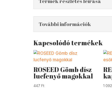
Termék részletes leírása
További információk
Kapcsolódó termékek
ROSEED Gömb dísz
RE
lucfenyő magokkal
ka
447
Ft
1 09