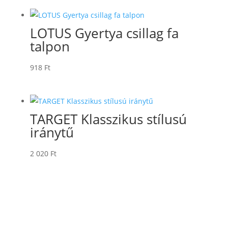
LOTUS Gyertya csillag fa
talpon
918
Ft
TARGET Klasszikus stílusú
iránytű
2 020
Ft