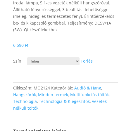
irodai lámpa, 5.1-es vezeték nélküli hangszóróval.
Állítható fényerősséggel, 3 beállítási lehetőséggel
(meleg, hideg, és természetes fény). Érintőérzékelős
be- és kikapcsoló gombbal. Teljesítmény: DC5V/1A
(5W). Qi készülékekhez.
6 590
Ft
Szín
Törlés
Cikkszám:
MO2124
Kategóriák:
Audió & Hang
,
Hangszórók
,
Minden termék
,
Multifunkciós töltők
,
Technológia
,
Technológia & Kiegészítők
,
Vezeték
nélküli töltők