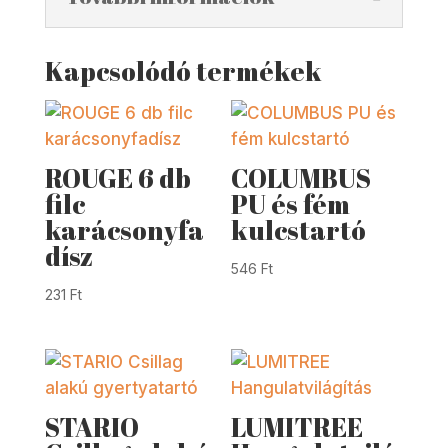
Kapcsolódó termékek
ROUGE 6 db
COLUMBUS
filc
PU és fém
karácsonyfa
kulcstartó
dísz
546
Ft
231
Ft
STARIO
LUMITREE