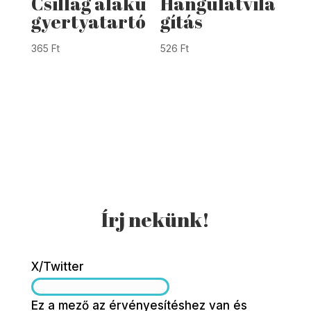
Csillag alakú
Hangulatvilá
gyertyatartó
gítás
365
Ft
526
Ft
Írj nekünk!
X/Twitter
Ez a mező az érvényesítéshez van és