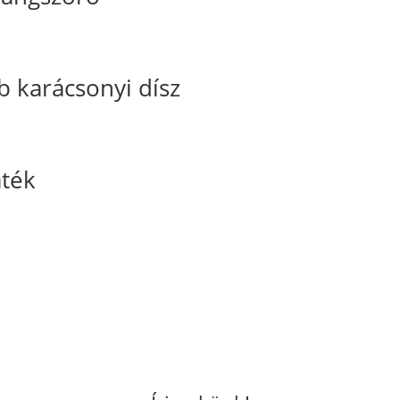
karácsonyi dísz
áték