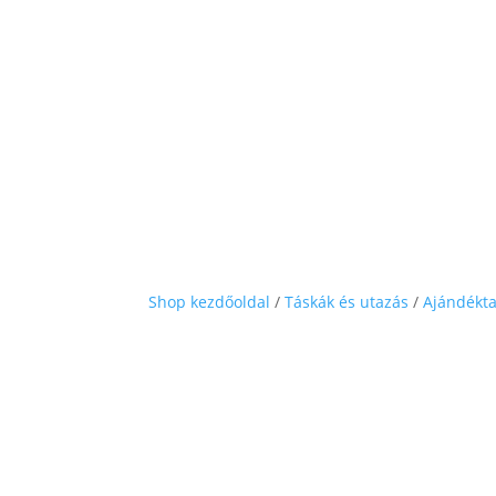
Shop kezdőoldal
/
Táskák és utazás
/
Ajándékt