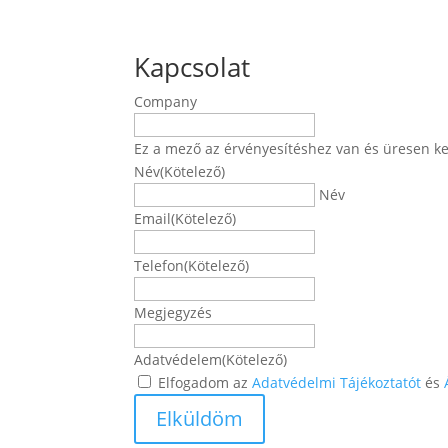
Kapcsolat
Company
Ez a mező az érvényesítéshez van és üresen ke
Név
(Kötelező)
Név
Email
(Kötelező)
Telefon
(Kötelező)
Megjegyzés
Adatvédelem
(Kötelező)
Elfogadom az
Adatvédelmi Tájékoztatót
és