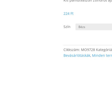
Kis pamutvászon zsinóros aj
224
Ft
Szín
Cikkszám:
MO9728
Kategóri
Bevásárlótáskák
,
Minden ter