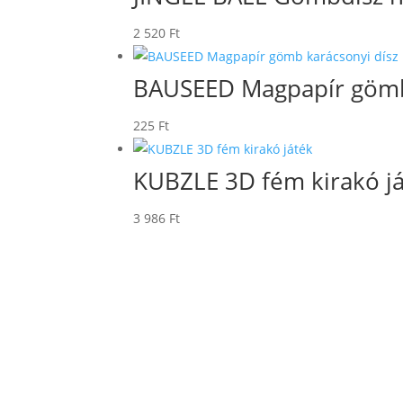
2 520
Ft
BAUSEED Magpapír gömb 
225
Ft
KUBZLE 3D fém kirakó j
3 986
Ft