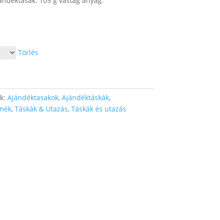
ándéktasak. 105 g vastag anyag.
Törlés
ák:
Ajándéktasakok
,
Ajándéktáskák
,
mék
,
Táskák & Utazás
,
Táskák és utazás