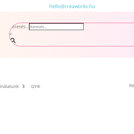
hello@creaworks.hu
Keresés...
×
Re
ínálatunk
GYIK