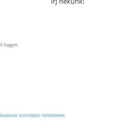
Írj nekünk!
ll hagyni.
Általános Szerződési Feltételeket