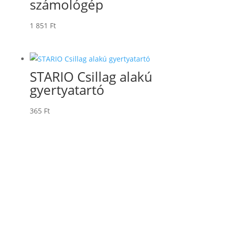
számológép
1 851
Ft
STARIO Csillag alakú
gyertyatartó
365
Ft