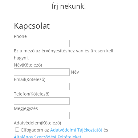
Írj nekünk!
Kapcsolat
Phone
Ez a mező az érvényesítéshez van és üresen kell
hagyni.
Név
(Kötelező)
Név
Email
(Kötelező)
Telefon
(Kötelező)
Megjegyzés
Adatvédelem
(Kötelező)
Elfogadom az
Adatvédelmi Tájékoztatót
és
Általános Szerződési Feltételeket