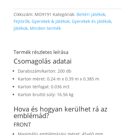
Cikkszám:
MO9191
Kategóriák:
Beltéri játékok
,
Fejtörők
,
Gyerekek & Játékok
,
Gyerekek és játékok
,
Játékok
,
Minden termék
Termék részletes leírása
Csomagolás adatai
Darabszám/karton: 200 db
Karton méret: 0.24 m x 0.39 m x 0.385 m
Karton térfogat: 0.036 m3
Karton bruttó súly: 16.56 kg
Hova és hogyan kerülhet rá az
emblémád?
FRONT
Maximális emblémázási méret: 45×60 mm