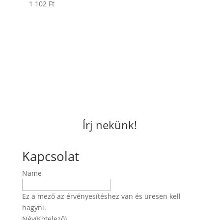
1 102
Ft
Írj nekünk!
Kapcsolat
Name
Ez a mező az érvényesítéshez van és üresen kell
hagyni.
Név
(Kötelező)