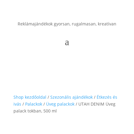
Reklámajándékok gyorsan, rugalmasan, kreatívan
Shop kezdőoldal
/
Szezonális ajándékok
/
Étkezés és
ivás
/
Palackok
/
Üveg palackok
/ UTAH DENIM Üveg
palack tokban, 500 ml