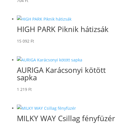
704
Ft
HIGH PARK Piknik hátizsák
15 092
Ft
AURIGA Karácsonyi kötött
sapka
1 219
Ft
MILKY WAY Csillag fényfüzér