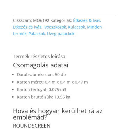
Cikkszám:
MO6192
Kategóriák:
Étkezés & Ivás
,
Étkezés és ivás
,
Ivóeszközök
,
Kulacsok
,
Minden
termék
,
Palackok
,
Üveg palackok
Termék részletes leírása
Csomagolás adatai
Darabszám/karton: 50 db
Karton méret: 0.4 m x 0.4 m x 0.47 m
Karton térfogat: 0.075 m3
Karton bruttó súly: 19.56 kg
Hova és hogyan kerülhet rá az
emblémád?
ROUNDSCREEN