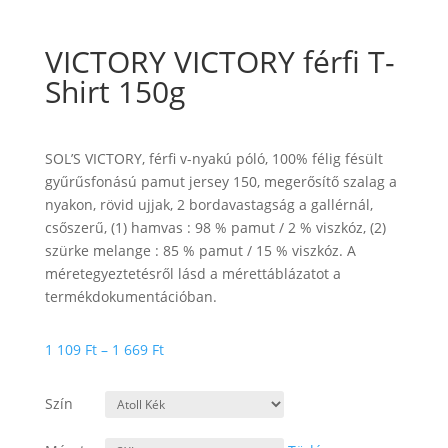
VICTORY VICTORY férfi T-
Shirt 150g
SOL’S VICTORY, férfi v-nyakú póló, 100% félig fésült
gyűrűsfonású pamut jersey 150, megerősítő szalag a
nyakon, rövid ujjak, 2 bordavastagság a gallérnál,
csőszerű, (1) hamvas : 98 % pamut / 2 % viszkóz, (2)
szürke melange : 85 % pamut / 15 % viszkóz. A
méretegyeztetésről lásd a mérettáblázatot a
termékdokumentációban.
Ártartomány:
1 109
Ft
–
1 669
Ft
1
109 Ft
Szín
-
1