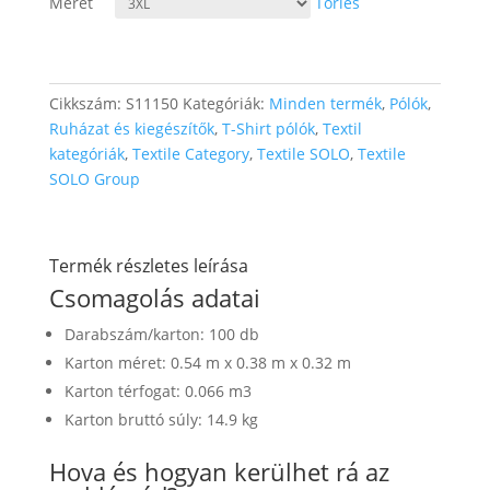
Méret
Törlés
669 Ft
Cikkszám:
S11150
Kategóriák:
Minden termék
,
Pólók
,
Ruházat és kiegészítők
,
T-Shirt pólók
,
Textil
kategóriák
,
Textile Category
,
Textile SOLO
,
Textile
SOLO Group
Termék részletes leírása
Csomagolás adatai
Darabszám/karton: 100 db
Karton méret: 0.54 m x 0.38 m x 0.32 m
Karton térfogat: 0.066 m3
Karton bruttó súly: 14.9 kg
Hova és hogyan kerülhet rá az