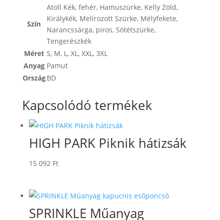
Atoll Kék
,
fehér
,
Hamuszürke
,
Kelly Zöld
,
Királykék
,
Melírozott Szürke
,
Mélyfekete
,
Szín
Narancssárga
,
piros
,
Sötétszürke
,
Tengerészkék
Méret
S
,
M
,
L
,
XL
,
XXL
,
3XL
Anyag
Pamut
Ország
BD
Kapcsolódó termékek
HIGH PARK Piknik hátizsák
15 092
Ft
SPRINKLE Műanyag