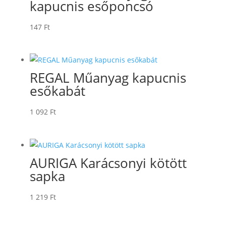
kapucnis esőponcsó
147
Ft
REGAL Műanyag kapucnis
esőkabát
1 092
Ft
AURIGA Karácsonyi kötött
sapka
1 219
Ft