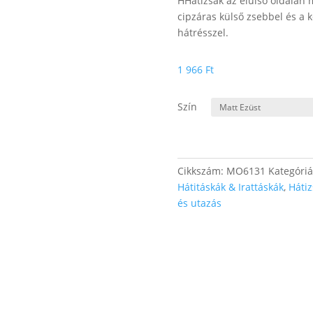
HHátizsák az elülső oldalán 
cipzáras külső zsebbel és a
hátrésszel.
1 966
Ft
Szín
Cikkszám:
MO6131
Kategóri
Hátitáskák & Irattáskák
,
Háti
és utazás