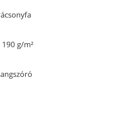
arácsonyfa
ó 190 g/m²
hangszóró