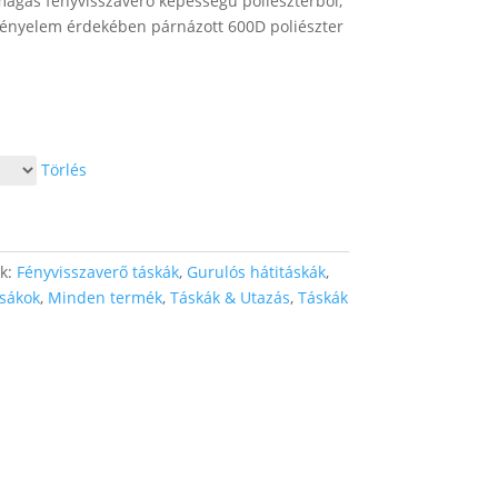
magas fényvisszaverő képességű poliészterből,
 kényelem érdekében párnázott 600D poliészter
Törlés
ák:
Fényvisszaverő táskák
,
Gurulós hátitáskák
,
zsákok
,
Minden termék
,
Táskák & Utazás
,
Táskák