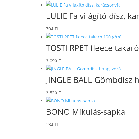
LULIE Fa világító dísz, k
704
Ft
TOSTI RPET fleece takar
3 090
Ft
JINGLE BALL Gömbdísz 
2 520
Ft
BONO Mikulás-sapka
134
Ft