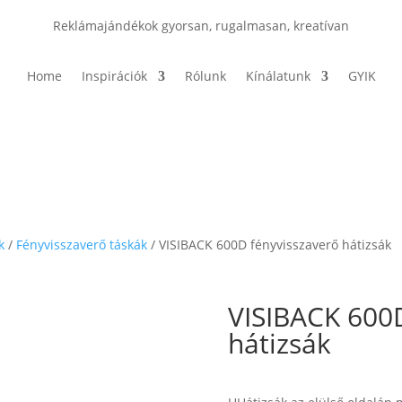
Reklámajándékok gyorsan, rugalmasan, kreatívan
Home
Inspirációk
Rólunk
Kínálatunk
GYIK
k
/
Fényvisszaverő táskák
/ VISIBACK 600D fényvisszaverő hátizsák
VISIBACK 600D
hátizsák