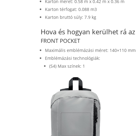
Karton méret: 0.58 m x 0.42 m x 0.36 m
Karton térfogat: 0.088 m3
Karton bruttó súly: 7.9 kg
Hova és hogyan kerülhet rá a
FRONT POCKET
Maximális emblémázási méret: 140×110 mm
Emblémázási technológiák:
(S4) Max színek: 1