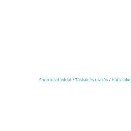
Shop kezdőoldal
/
Táskák és utazás
/
Hátizsáko