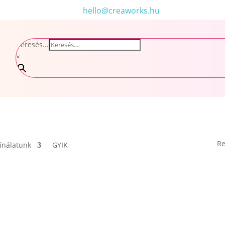
hello@creaworks.hu
Keresés...
×
Re
ínálatunk
GYIK