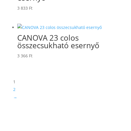
3 833
Ft
CANOVA 23 colos
összecsukható esernyő
3 366
Ft
1
2
→