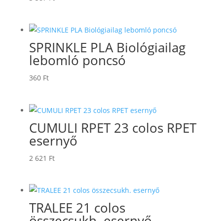
SPRINKLE PLA Biológiailag
lebomló poncsó
360
Ft
CUMULI RPET 23 colos RPET
esernyő
2 621
Ft
TRALEE 21 colos
összecsukh. esernyő