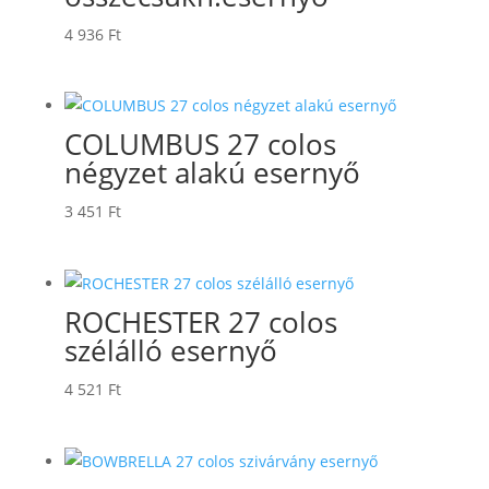
4 936
Ft
COLUMBUS 27 colos
négyzet alakú esernyő
3 451
Ft
ROCHESTER 27 colos
szélálló esernyő
4 521
Ft