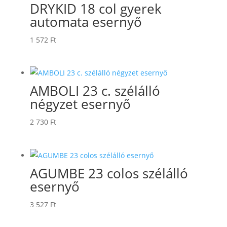
DRYKID 18 col gyerek
automata esernyő
1 572
Ft
AMBOLI 23 c. szélálló
négyzet esernyő
2 730
Ft
AGUMBE 23 colos szélálló
esernyő
3 527
Ft