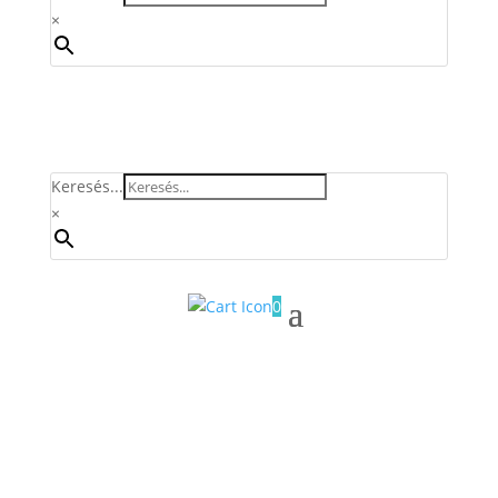
×
Keresés...
×
0