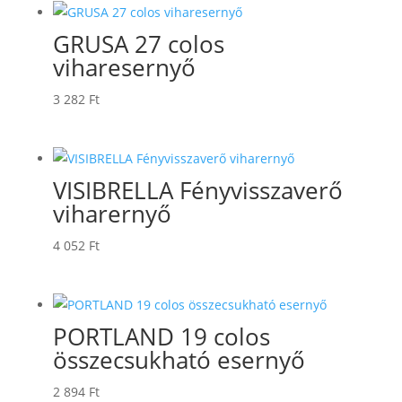
GRUSA 27 colos
viharesernyő
3 282
Ft
VISIBRELLA Fényvisszaverő
viharernyő
4 052
Ft
PORTLAND 19 colos
összecsukható esernyő
2 894
Ft