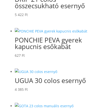
összecsukható esernyő
5 422
Ft
PONCHIE PEVA gyerek
kapucnis esőkabát
627
Ft
UGUA 30 colos esernyő
4 385
Ft