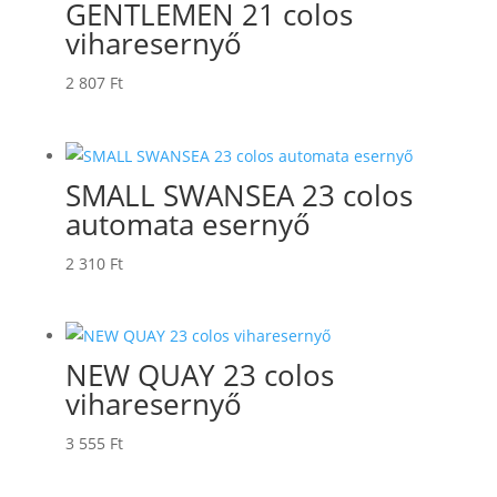
GENTLEMEN 21 colos
viharesernyő
2 807
Ft
SMALL SWANSEA 23 colos
automata esernyő
2 310
Ft
NEW QUAY 23 colos
viharesernyő
3 555
Ft