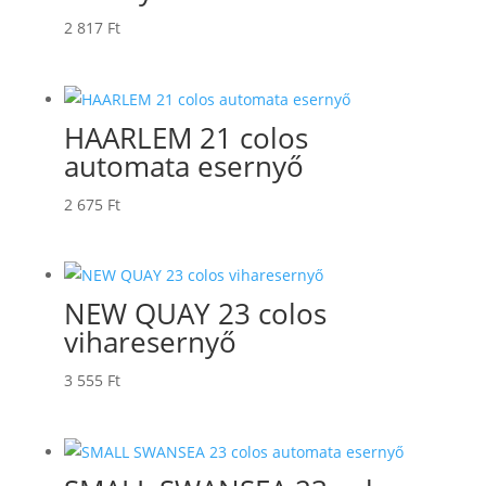
2 817
Ft
HAARLEM 21 colos
automata esernyő
2 675
Ft
NEW QUAY 23 colos
viharesernyő
3 555
Ft