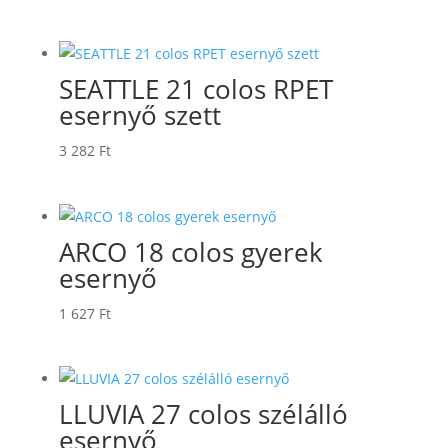
SEATTLE 21 colos RPET
esernyő szett
3 282
Ft
ARCO 18 colos gyerek
esernyő
1 627
Ft
LLUVIA 27 colos szélálló
esernyő