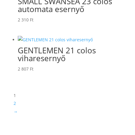
SMALL SWANSEA 23 colos
automata esernyő
2 310
Ft
GENTLEMEN 21 colos
viharesernyő
2 807
Ft
1
2
→