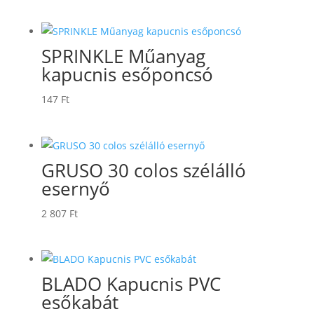
SPRINKLE Műanyag
kapucnis esőponcsó
147
Ft
GRUSO 30 colos szélálló
esernyő
2 807
Ft
BLADO Kapucnis PVC
esőkabát