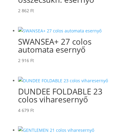
2 862
Ft
SWANSEA+ 27 colos
automata esernyő
2 916
Ft
DUNDEE FOLDABLE 23
colos viharesernyő
4 679
Ft