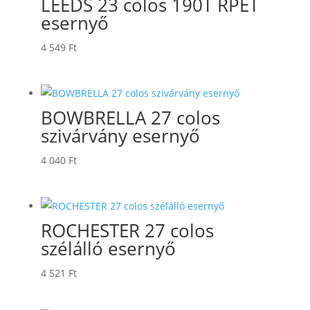
LEEDS 23 colos 190T RPET
esernyő
4 549
Ft
BOWBRELLA 27 colos
szivárvány esernyő
4 040
Ft
ROCHESTER 27 colos
szélálló esernyő
4 521
Ft