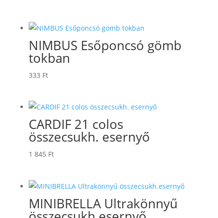
NIMBUS Esőponcsó gömb
tokban
333
Ft
CARDIF 21 colos
összecsukh. esernyő
1 845
Ft
MINIBRELLA Ultrakönnyű
összecsukh.esernyő