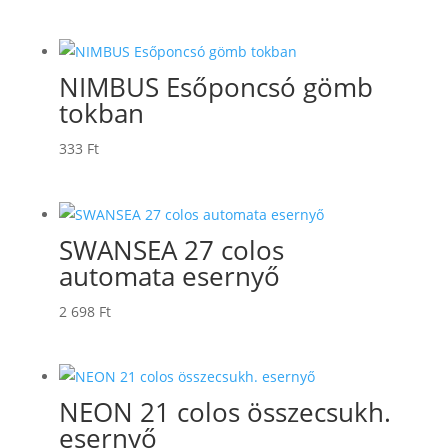
NIMBUS Esőponcsó gömb
tokban
333
Ft
SWANSEA 27 colos
automata esernyő
2 698
Ft
NEON 21 colos összecsukh.
esernyő