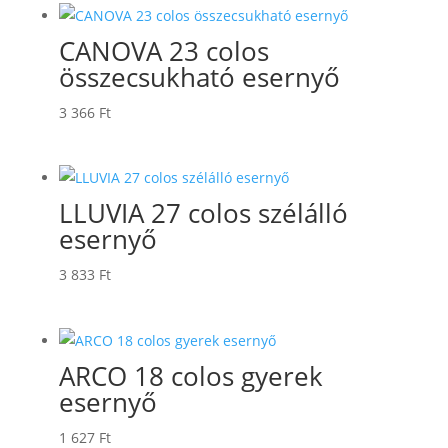
CANOVA 23 colos
összecsukható esernyő
3 366
Ft
LLUVIA 27 colos szélálló
esernyő
3 833
Ft
ARCO 18 colos gyerek
esernyő
1 627
Ft