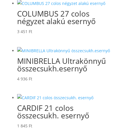
COLUMBUS 27 colos
négyzet alakú esernyő
3 451
Ft
MINIBRELLA Ultrakönnyű
összecsukh.esernyő
4 936
Ft
CARDIF 21 colos
összecsukh. esernyő
1 845
Ft