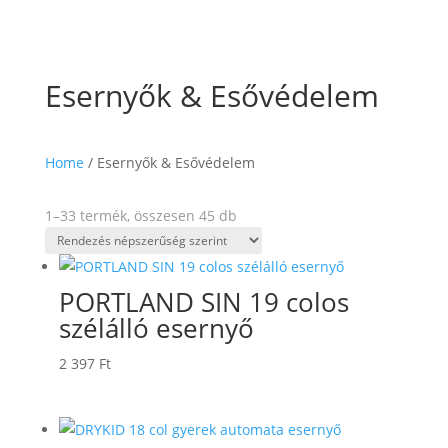
Esernyők & Esővédelem
Home
/ Esernyők & Esővédelem
Sorted
1–33 termék, összesen 45 db
by
popularity
PORTLAND SIN 19 colos
szélálló esernyő
2 397
Ft