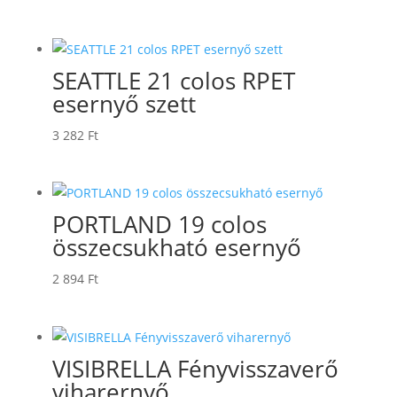
SEATTLE 21 colos RPET
esernyő szett
3 282
Ft
PORTLAND 19 colos
összecsukható esernyő
2 894
Ft
VISIBRELLA Fényvisszaverő
viharernyő