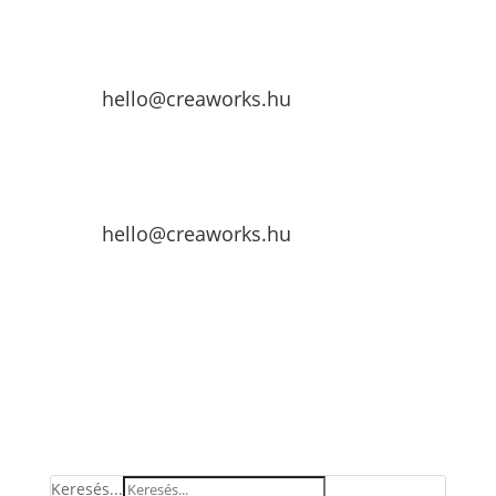
hello@creaworks.hu
hello@creaworks.hu
Keresés...