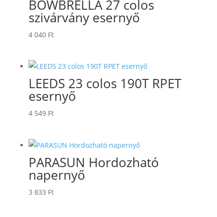
BOWBRELLA 27 colos
szivárvány esernyő
4 040
Ft
LEEDS 23 colos 190T RPET
esernyő
4 549
Ft
PARASUN Hordozható
napernyő
3 833
Ft