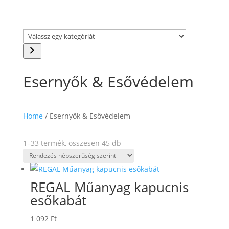
Válassz
egy
kategóriát
Esernyők & Esővédelem
Home
/ Esernyők & Esővédelem
Sorted
1–33 termék, összesen 45 db
by
popularity
REGAL Műanyag kapucnis
esőkabát
1 092
Ft