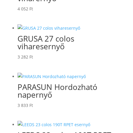
4 052
Ft
GRUSA 27 colos
viharesernyő
3 282
Ft
PARASUN Hordozható
napernyő
3 833
Ft