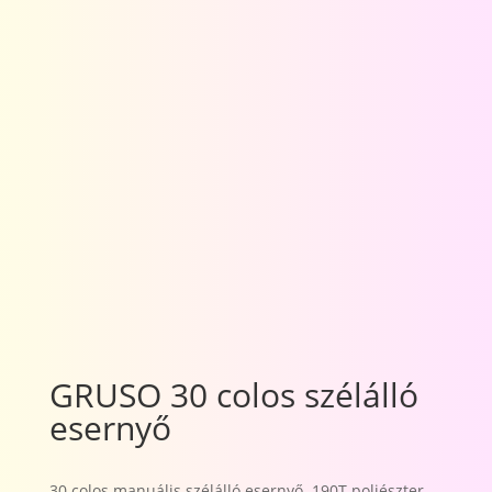
GRUSO 30 colos szélálló
esernyő
30 colos manuális szélálló esernyő. 190T poliészter