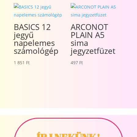
BASICS 12
ARCONOT
jegyű
PLAIN A5
napelemes
sima
számológép
jegyzetfüzet
1 851
Ft
497
Ft