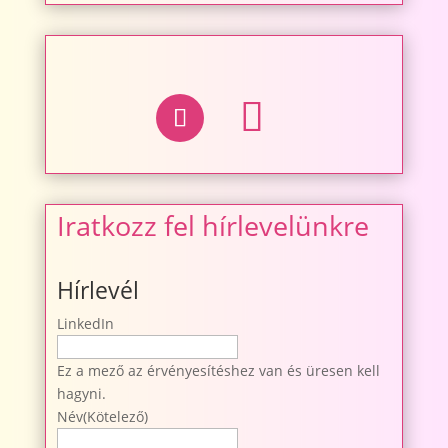
Iratkozz fel hírlevelünkre
Hírlevél
LinkedIn
Ez a mező az érvényesítéshez van és üresen kell
hagyni.
Név
(Kötelező)
Név