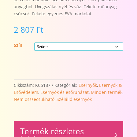
anyagból. Üvegszálas nyél és váz. Fekete műanyag
csúcsok. Fekete egyenes EVA markolat.
2 807
Ft
Szín
Cikkszám:
KC5187
Kategóriák:
Esernyők
,
Esernyők &
Esővédelem
,
Esernyők és esőruházat
,
Minden termék
,
Nem összecsukható
,
Szélálló esernyők
Termék részletes