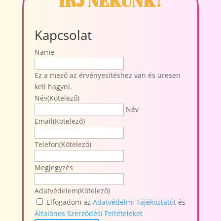
ÍRJ NEKÜNK!
Kapcsolat
Name
Ez a mező az érvényesítéshez van és üresen
kell hagyni.
Név
(Kötelező)
Név
Email
(Kötelező)
Telefon
(Kötelező)
Megjegyzés
Adatvédelem
(Kötelező)
Elfogadom az
Adatvédelmi Tájékoztatót
és
Általános Szerződési Feltételeket