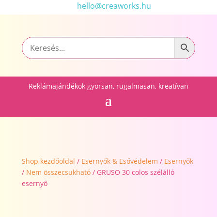
hello@creaworks.hu
Reklámajándékok gyorsan, rugalmasan, kreatívan
Shop kezdőoldal
/
Esernyők & Esővédelem
/
Esernyők
/
Nem összecsukható
/ GRUSO 30 colos szélálló
esernyő