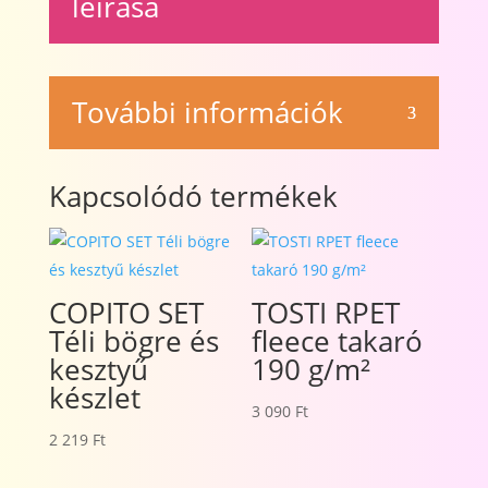
leírása
További információk
Kapcsolódó termékek
COPITO SET
TOSTI RPET
Téli bögre és
fleece takaró
kesztyű
190 g/m²
készlet
3 090
Ft
2 219
Ft