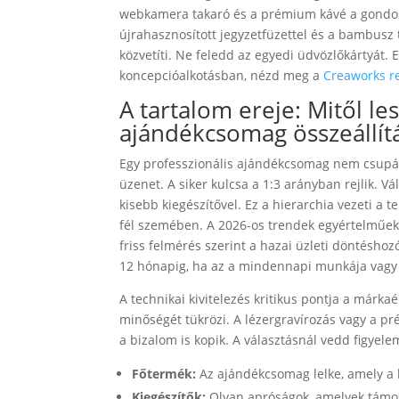
webkamera takaró és a prémium kávé a gondosk
újrahasznosított jegyzetfüzettel és a bambusz 
közvetíti. Ne feledd az egyedi üdvözlőkártyát. E
koncepcióalkotásban, nézd meg a
Creaworks re
A tartalom ereje: Mitől le
ajándékcsomag összeállít
Egy professzionális ajándékcsomag nem csup
üzenet. A siker kulcsa a 1:3 arányban rejlik. 
kisebb kiegészítővel. Ez a hierarchia vezeti a 
fél szemében. A 2026-os trendek egyértelműek:
friss felmérés szerint a hazai üzleti döntésho
12 hónapig, ha az a mindennapi munkája vagy s
A technikai kivitelezés kritikus pontja a márka
minőségét tükrözi. A lézergravírozás vagy a p
a bizalom is kopik. A választásnál vedd figyel
Főtermék:
Az ajándékcsomag lelke, amely a 
Kiegészítők:
Olyan apróságok, amelyek támog