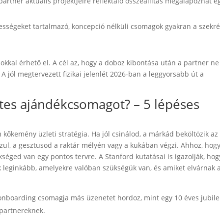
partner aktuális projektjeire reflektáló összeállítás megalapozhat e
ességeket tartalmazó, koncepció nélküli csomagok gyakran a szekr
kkal érhető el. A cél az, hogy a doboz kibontása után a partner ne
A jól megtervezett fizikai jelenlét 2026-ban a leggyorsabb út a
etes ajándékcsomagot? – 5 lépéses
kemény üzleti stratégia. Ha jól csinálod, a márkád beköltözik az
zul, a gesztusod a raktár mélyén vagy a kukában végzi. Ahhoz, hog
ükséged van egy pontos tervre. A Stanford kutatásai is igazolják, hog
k leginkább, amelyekre valóban szükségük van, és amiket elvárnak 
 onboarding csomagja más üzenetet hordoz, mint egy 10 éves jubil
 partnereknek.