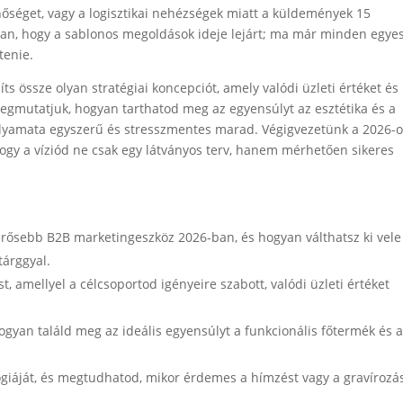
nőséget, vagy a logisztikai nehézségek miatt a küldemények 15
ban, hogy a sablonos megoldások ideje lejárt; ma már minden egye
tenie.
s össze olyan stratégiai koncepciót, amely valódi üzleti értéket és
Megmutatjuk, hogyan tarthatod meg az egyensúlyt az esztétika és a
 folyamata egyszerű és stresszmentes marad. Végigvezetünk a 2026-
hogy a víziód ne csak egy látványos terv, hanem mérhetően sikeres
rősebb B2B marketingeszköz 2026-ban, és hogyan válthatsz ki vele
tárggyal.
st, amellyel a célcsoportod igényeire szabott, valódi üzleti értéket
ogyan találd meg az ideális egyensúlyt a funkcionális főtermék és 
giáját, és megtudhatod, mikor érdemes a hímzést vagy a gravírozá