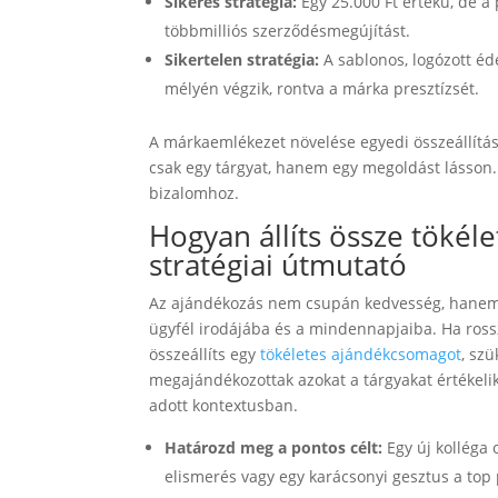
Sikeres stratégia:
Egy 25.000 Ft értékű, de a 
többmilliós szerződésmegújítást.
Sikertelen stratégia:
A sablonos, logózott éd
mélyén végzik, rontva a márka presztízsét.
A márkaemlékezet növelése egyedi összeállításo
csak egy tárgyat, hanem egy megoldást lásson. 
bizalomhoz.
Hogyan állíts össze tökél
stratégiai útmutató
Az ajándékozás nem csupán kedvesség, hanem kő
ügyfél irodájába és a mindennapjaiba. Ha ross
összeállíts egy
tökéletes ajándékcsomagot
, sz
megajándékozottak azokat a tárgyakat értékeli
adott kontextusban.
Határozd meg a pontos célt:
Egy új kolléga
elismerés vagy egy karácsonyi gesztus a top