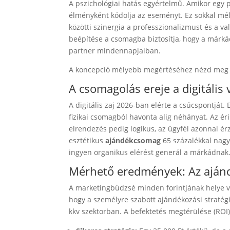
A pszichológiai hatás egyértelmű. Amikor egy 
élményként kódolja az eseményt. Ez sokkal mély
közötti szinergia a professzionalizmust és a va
beépítése a csomagba biztosítja, hogy a márká
partner mindennapjaiban.
A koncepció mélyebb megértéséhez nézd meg e
A csomagolás ereje a digitális 
A digitális zaj 2026-ban elérte a csúcspontját
fizikai csomagból havonta alig néhányat. Az ér
elrendezés pedig logikus, az ügyfél azonnal é
esztétikus
ajándékcsomag
65 százalékkal nagyo
ingyen organikus elérést generál a márkádnak
Mérhető eredmények: Az aján
A marketingbüdzsé minden forintjának helye va
hogy a személyre szabott ajándékozási stratégi
kkv szektorban. A befektetés megtérülése (ROI