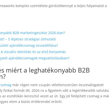
Creaworks komplex szemlélete gördülékennyé a teljes folyamatot a
ékonyabb B2B marketingeszköz 2026-ban?
t? – 5 lépéses stratégiai útmutató
 üzleti ajándékcsomag összeállítása?
 vizuális identitás és az első benyomás
 egyedi ajándékcsomagok megvalósításában?
és miért a leghatékonyabb B2B
n?
csomag
már régen nem csupán véletlenszerűen összeválogatott
 fizikai formát ölt. 2026-ra a figyelem vált a legértékesebb valutává
az esztétikán keresztül vezet az út. Egy jól felépített csomag a m
egyes elem a közös értékrendet erősíti.