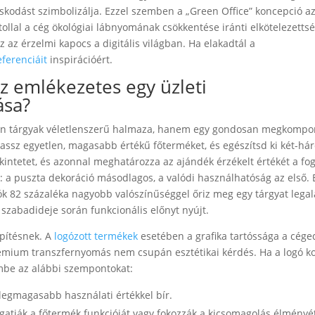
odást szimbolizálja. Ezzel szemben a „Green Office” koncepció a
tollal a cég ökológiai lábnyomának csökkentése iránti elkötelezetts
z az érzelmi kapocs a digitális világban. Ha elakadtál a
ferenciáit
inspirációért.
sz emlékezetes egy üzleti
ása?
án tárgyak véletlenszerű halmaza, hanem egy gondosan megkompo
Válassz egyetlen, magasabb értékű főterméket, és egészítsd ki két-h
tekintetet, és azonnal meghatározza az ajándék érzékelt értékét a fo
 a puszta dekoráció másodlagos, a valódi használhatóság az első. 
zók 82 százaléka nagyobb valószínűséggel őriz meg egy tárgyat lega
zabadideje során funkcionális előnyt nyújt.
építésnek. A
logózott termékek
esetében a grafika tartóssága a cége
rémium transzfernyomás nem csupán esztétikai kérdés. Ha a logó ko
embe az alábbi szempontokat:
legmagasabb használati értékkel bír.
atják a főtermék funkcióját vagy fokozzák a kicsomagolás élményé