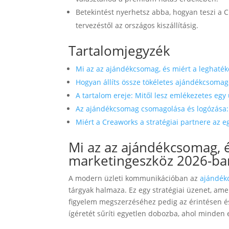
Betekintést nyerhetsz abba, hogyan teszi a 
tervezéstől az országos kiszállításig.
Tartalomjegyzék
Mi az az ajándékcsomag, és miért a leghat
Hogyan állíts össze tökéletes ajándékcsomago
A tartalom ereje: Mitől lesz emlékezetes egy
Az ajándékcsomag csomagolása és logózása: A
Miért a Creaworks a stratégiai partnere az
Mi az az ajándékcsomag, 
marketingeszköz 2026-ba
A modern üzleti kommunikációban az
ajándék
tárgyak halmaza. Ez egy stratégiai üzenet, amely
figyelem megszerzéséhez pedig az érintésen és 
ígéretét sűríti egyetlen dobozba, ahol minden 