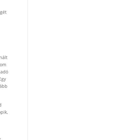
z
égét
nált
árom
gadó
Egy
lább
d
pik,
t.