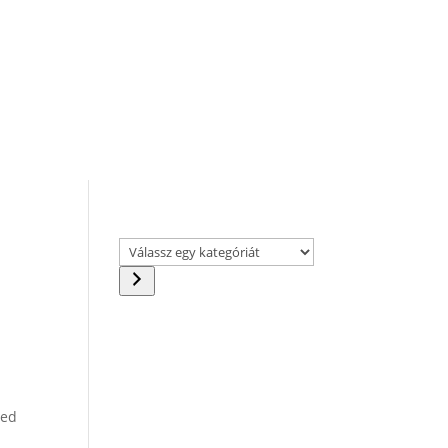
Válassz
egy
kategóriát
sed