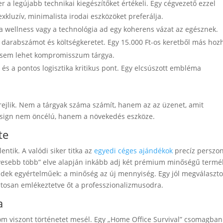
 a legújabb technikai kiegészítőket értékeli. Egy cégvezető ezzel
luzív, minimalista irodai eszközöket preferálja.
a wellness vagy a technológia ad egy koherens vázat az egésznek.
 darabszámot és költségkeretet. Egy 15.000 Ft-os keretből más hoz
él sem lehet kompromisszum tárgya.
és a pontos logisztika kritikus pont. Egy elcsúszott embléma
 rejlik. Nem a tárgyak száma számít, hanem az az üzenet, amit
design nem öncélú, hanem a növekedés eszköze.
te
ntik. A valódi siker titka az
egyedi céges ajándékok
precíz perszo
evesebb több” elve alapján inkább adj két prémium minőségű termé
endek egyértelműek: a minőség az új mennyiség. Egy jól megválaszto
atosan emlékeztetve őt a professzionalizmusodra.
a
m viszont történetet mesél. Egy „Home Office Survival” csomagban