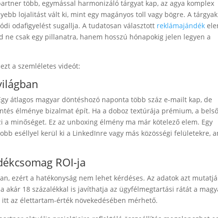
partner több, egymással harmonizáló tárgyat kap, az agya komplex
ebb lojalitást vált ki, mint egy magányos toll vagy bögre. A tárgyak
lódi odafigyelést sugallja. A tudatosan választott
reklámajándék
ele
d ne csak egy pillanatra, hanem hosszú hónapokig jelen legyen a
zt a szemléletes videót:
világban
. Egy átlagos magyar döntéshozó naponta több száz e-mailt kap, de
intés élménye bizalmat épít. Ha a doboz textúrája prémium, a bels
rzi a minőséget. Ez az unboxing élmény ma már kötelező elem. Egy
bb eséllyel kerül ki a LinkedInre vagy más közösségi felületekre, 
.
dékcsomag ROI-ja
n, ezért a hatékonyság nem lehet kérdéses. Az adatok azt mutatjá
a akár 18 százalékkal is javíthatja az ügyfélmegtartási rátát a magy
) itt az élettartam-érték növekedésében mérhető.