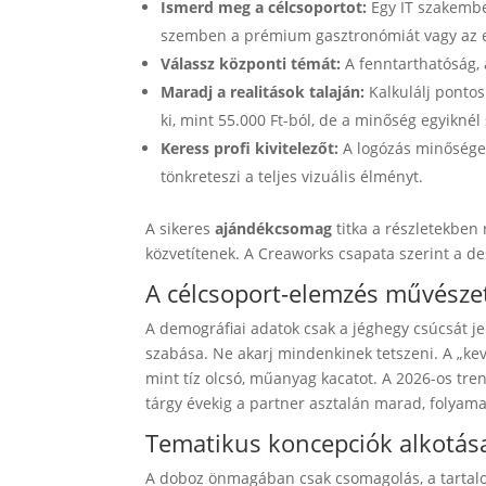
Ismerd meg a célcsoportot:
Egy IT szakember
szemben a prémium gasztronómiát vagy az exk
Válassz központi témát:
A fenntarthatóság, 
Maradj a realitások talaján:
Kalkulálj pontos
ki, mint 55.000 Ft-ból, de a minőség egyikn
Keress profi kivitelezőt:
A logózás minősége 
tönkreteszi a teljes vizuális élményt.
A sikeres
ajándékcsomag
titka a részletekben
közvetítenek. A Creaworks csapata szerint a 
A célcsoport-elemzés művésze
A demográfiai adatok csak a jéghegy csúcsát jele
szabása. Ne akarj mindenkinek tetszeni. A „k
mint tíz olcsó, műanyag kacatot. A 2026-os tr
tárgy évekig a partner asztalán marad, folyam
Tematikus koncepciók alkotás
A doboz önmagában csak csomagolás, a tartalo