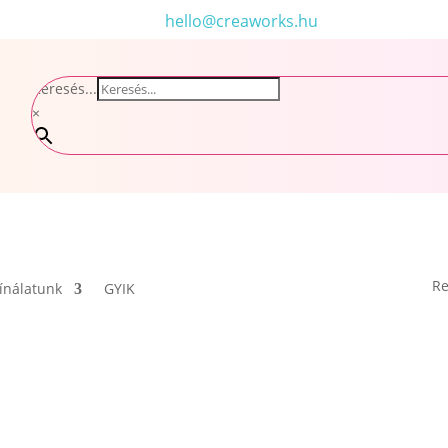
hello@creaworks.hu
Keresés...
×
Re
ínálatunk
GYIK