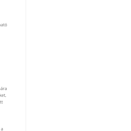
ható
nára
ket,
tt
 a