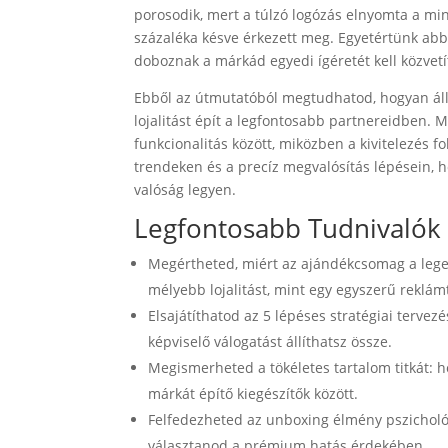
porosodik, mert a túlzó logózás elnyomta a mi
százaléka késve érkezett meg. Egyetértünk ab
doboznak a márkád egyedi ígéretét kell közvetí
Ebből az útmutatóból megtudhatod, hogyan állít
lojalitást épít a legfontosabb partnereidben. 
funkcionalitás között, miközben a kivitelezés
trendeken és a precíz megvalósítás lépésein, 
valóság legyen.
Legfontosabb Tudnivalók
Megértheted, miért az ajándékcsomag a lege
mélyebb lojalitást, mint egy egyszerű reklám
Elsajátíthatod az 5 lépéses stratégiai tervezé
képviselő válogatást állíthatsz össze.
Megismerheted a tökéletes tartalom titkát: h
márkát építő kiegészítők között.
Felfedezheted az unboxing élmény pszicholó
választanod a prémium hatás érdekében.