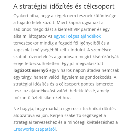
A stratégiai időzítés és célcsoport
Gyakori hiba, hogy a cégek nem tesznek különbséget
a fogadó felek között. Miért kapná ugyanazt a
sablonos megoldást a kiemelt VIP partner és egy
alkalmi látogató? Az
egyedi céges ajándékok
tervezésekor mindig a fogadó fél igényeiből és a
kapcsolat mélységéből kell kiindulni. A személyre
szabott üzenetek és a gondosan megírt kísérőkártyák
ereje felbecsülhetetlen. Egy jól megválasztott
logózott esernyő
egy viharos napon átadva nemcsak
egy tárgy, hanem valódi figyelem és gondoskodás. A
stratégiai időzítés és a célcsoport pontos ismerete
teszi az ajándékozást valódi befektetéssé, amely
mérhető üzleti sikereket hoz.
Ne hagyja, hogy márkája egy rossz technikai döntés
áldozatává váljon. Kérjen szakértő segítséget a
stratégiai tervezéshez és a minőségi kivitelezéshez a
Creaworks csapatától
.