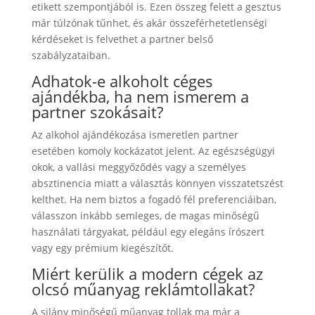
etikett szempontjából is. Ezen összeg felett a gesztus
már túlzónak tűnhet, és akár összeférhetetlenségi
kérdéseket is felvethet a partner belső
szabályzataiban.
Adhatok-e alkoholt céges
ajándékba, ha nem ismerem a
partner szokásait?
Az alkohol ajándékozása ismeretlen partner
esetében komoly kockázatot jelent. Az egészségügyi
okok, a vallási meggyőződés vagy a személyes
absztinencia miatt a választás könnyen visszatetszést
kelthet. Ha nem biztos a fogadó fél preferenciáiban,
válasszon inkább semleges, de magas minőségű
használati tárgyakat, például egy elegáns írószert
vagy egy prémium kiegészítőt.
Miért kerülik a modern cégek az
olcsó műanyag reklámtollakat?
A silány minőségű műanyag tollak ma már a