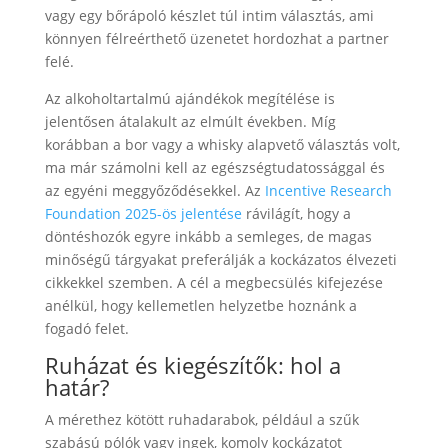
vagy egy bőrápoló készlet túl intim választás, ami
könnyen félreérthető üzenetet hordozhat a partner
felé.
Az alkoholtartalmú ajándékok megítélése is
jelentősen átalakult az elmúlt években. Míg
korábban a bor vagy a whisky alapvető választás volt,
ma már számolni kell az egészségtudatossággal és
az egyéni meggyőződésekkel. Az
Incentive Research
Foundation 2025-ös jelentése
rávilágít, hogy a
döntéshozók egyre inkább a semleges, de magas
minőségű tárgyakat preferálják a kockázatos élvezeti
cikkekkel szemben. A cél a megbecsülés kifejezése
anélkül, hogy kellemetlen helyzetbe hoznánk a
fogadó felet.
Ruházat és kiegészítők: hol a
határ?
A mérethez kötött ruhadarabok, például a szűk
szabású pólók vagy ingek, komoly kockázatot