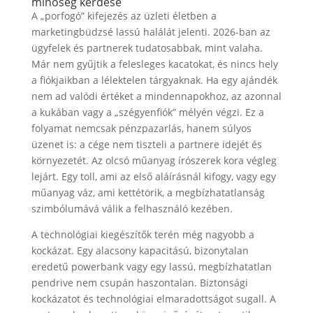
minőség kérdése
A „porfogó” kifejezés az üzleti életben a
marketingbüdzsé lassú halálát jelenti. 2026-ban az
ügyfelek és partnerek tudatosabbak, mint valaha.
Már nem gyűjtik a felesleges kacatokat, és nincs hely
a fiókjaikban a lélektelen tárgyaknak. Ha egy ajándék
nem ad valódi értéket a mindennapokhoz, az azonnal
a kukában vagy a „szégyenfiók” mélyén végzi. Ez a
folyamat nemcsak pénzpazarlás, hanem súlyos
üzenet is: a cége nem tiszteli a partnere idejét és
környezetét. Az olcsó műanyag írószerek kora végleg
lejárt. Egy toll, ami az első aláírásnál kifogy, vagy egy
műanyag váz, ami kettétörik, a megbízhatatlanság
szimbólumává válik a felhasználó kezében.
A technológiai kiegészítők terén még nagyobb a
kockázat. Egy alacsony kapacitású, bizonytalan
eredetű powerbank vagy egy lassú, megbízhatatlan
pendrive nem csupán haszontalan. Biztonsági
kockázatot és technológiai elmaradottságot sugall. A