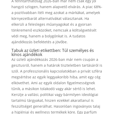
A fenntarthatóság 2026-ban már nem csak egy jól
hangzó szlogen, hanem alapvető elvárás. A piac 68%-
a pozitívabban ítéli meg azokat a márkákat, amelyek
környezetbarát alternatívákat választanak. Ha
elkerüli a felesleges műanyagokat és a gyorsan
tönkremenő eszközöket, nemcsak a költségvetését
védi meg, hanem a bolygónkat is. A tudatos
ajándékozás befektetés a jövőbe.
Tabuk az üzleti etikettben: Túl személyes és
kínos ajándékok
Az üzleti ajándékozás 2026-ban már nem csupán a
gesztusról, hanem a határok tiszteletben tartásáról is
szól. A professzionális kapcsolatokban a privát szféra
megsértése az egyik leggyakoribb hiba, amit egy cég
elkövethet. Ami az egyik oldalon figyelmességnek
tűnik, a másikon tolakodó vagy akár sértő is lehet.
Kerülje a vallási, politikai vagy bármilyen ideológiai
tartalmú tárgyakat, hiszen ezekkel akaratlanul is
feszültséget generálhat. Hasonlóan ingoványos talaj
a higiéniai és wellness termékek köre. Egy parfüm