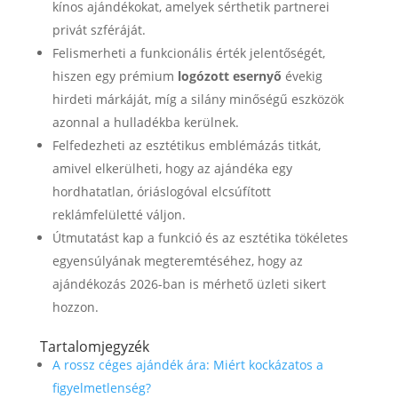
kínos ajándékokat, amelyek sérthetik partnerei
privát szféráját.
Felismerheti a funkcionális érték jelentőségét,
hiszen egy prémium
logózott esernyő
évekig
hirdeti márkáját, míg a silány minőségű eszközök
azonnal a hulladékba kerülnek.
Felfedezheti az esztétikus emblémázás titkát,
amivel elkerülheti, hogy az ajándéka egy
hordhatatlan, óriáslogóval elcsúfított
reklámfelületté váljon.
Útmutatást kap a funkció és az esztétika tökéletes
egyensúlyának megteremtéséhez, hogy az
ajándékozás 2026-ban is mérhető üzleti sikert
hozzon.
Tartalomjegyzék
A rossz céges ajándék ára: Miért kockázatos a
figyelmetlenség?