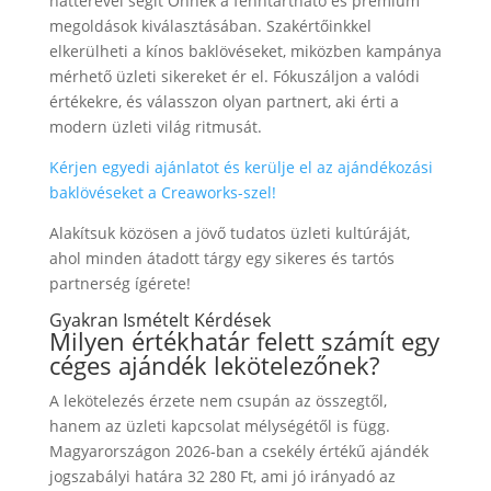
hátterével segít Önnek a fenntartható és prémium
megoldások kiválasztásában. Szakértőinkkel
elkerülheti a kínos baklövéseket, miközben kampánya
mérhető üzleti sikereket ér el. Fókuszáljon a valódi
értékekre, és válasszon olyan partnert, aki érti a
modern üzleti világ ritmusát.
Kérjen egyedi ajánlatot és kerülje el az ajándékozási
baklövéseket a Creaworks-szel!
Alakítsuk közösen a jövő tudatos üzleti kultúráját,
ahol minden átadott tárgy egy sikeres és tartós
partnerség ígérete!
Gyakran Ismételt Kérdések
Milyen értékhatár felett számít egy
céges ajándék lekötelezőnek?
A lekötelezés érzete nem csupán az összegtől,
hanem az üzleti kapcsolat mélységétől is függ.
Magyarországon 2026-ban a csekély értékű ajándék
jogszabályi határa 32 280 Ft, ami jó irányadó az