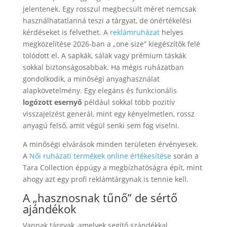
jelentenek. Egy rosszul megbecsült méret nemcsak
használhatatlanná teszi a tárgyat, de önértékelési
kérdéseket is felvethet. A
reklámruházat
helyes
megközelítése 2026-ban a „one size” kiegészítők felé
tolódott el. A sapkák, sálak vagy prémium táskák
sokkal biztonságosabbak. Ha mégis ruházatban
gondolkodik, a minőségi anyaghasználat
alapkövetelmény. Egy elegáns és funkcionális
logózott esernyő
például sokkal több pozitív
visszajelzést generál, mint egy kényelmetlen, rossz
anyagú felső, amit végül senki sem fog viselni.
A minőségi elvárások minden területen érvényesek.
A
Női ruházati termékek online értékesítése
során a
Tara Collection éppúgy a megbízhatóságra épít, mint
ahogy azt egy profi reklámtárgynak is tennie kell.
A „hasznosnak tűnő” de sértő
ajándékok
Vannak tárgyak, amelyek segítő szándékkal