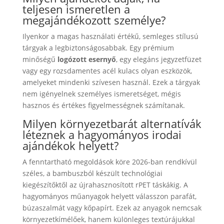
teljesen ismeretlen a
megajándékozott személye?
Ilyenkor a magas használati értékű, semleges stílusú
tárgyak a legbiztonságosabbak. Egy prémium
minőségű
logózott esernyő
, egy elegáns jegyzetfüzet
vagy egy rozsdamentes acél kulacs olyan eszközök,
amelyeket mindenki szívesen használ. Ezek a tárgyak
nem igényelnek személyes ismeretséget, mégis
hasznos és értékes figyelmességnek számítanak.
Milyen környezetbarát alternatívák
léteznek a hagyományos irodai
ajándékok helyett?
A fenntartható megoldások köre 2026-ban rendkívül
széles, a bambuszból készült technológiai
kiegészítőktől az újrahasznosított rPET táskákig. A
hagyományos műanyagok helyett válasszon parafát,
búzaszalmát vagy kőpapírt. Ezek az anyagok nemcsak
környezetkímélőek, hanem különleges textúrájukkal