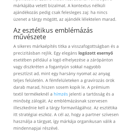
márkájába vetett bizalmat. A kontextus nélküli
ajándékozás pedig csak felesleges zaj: ha nincs
üzenet a tárgy mögött, az ajándék lélektelen marad.
Az esztétikus emblémázás
művészete
A sikeres márkaépítés titka a visszafogottságban és a
precizitásban rejlik. Egy elegáns
logózott esernyő
esetében például a logó elhelyezése a zárópánton
vagy diszkréten a fogantyún sokkal nagyobb
presztízst ad, mint egy harsány nyomat az anyag
teljes felületén. A fémfelületeken a gravírozás örök
darab marad, hiszen sosem kopik le. A prémium
textil termékeknél a
hímzés
jelenti a tartósság és a
minőség zálogát. Az emblémázásnak szervesen
illeszkednie kell a tárgy formavilágához. Az esztétika
itt stratégiai eszköz. A cél az, hogy a partner szívesen
használja a tárgyat, így márkája organikusan válik a
mindennapjai részévé.