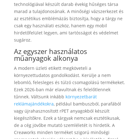
technológiával készült darab évekig hűséges társa
marad a tulajdonosának. A minőségi vázszerkezet és
az esztétikus emblémázás biztosítja, hogy a tárgy ne
csak egy használati eszköz, hanem egy mobil
hirdetőfelület legyen, ami tartósságot és védelmet
sugároz.
Az egyszer használatos
műanyagok alkonya
A modern üzleti etikett megköveteli a
környezettudatos gondolkodást. Kerülje a nem
lebomló, felesleges és túlzó csomagolású termékeket.
Ezek 2026-ban már elavultnak és felelőtlennek
tűnnek. Váltsunk inkább
környezetbarát
reklámajándékokra
, például bambuszból, parafából
vagy újrahasznosított rPET anyagokból készült
kiegészítőkre. Ezek a tárgyak nemcsak esztétikusak,
de a cég jövőbe mutató szemléletét is hirdetik. A
Creaworks minden terméket szigorú minőségi