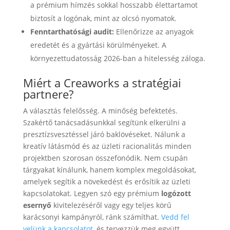
a prémium hímzés sokkal hosszabb élettartamot
biztosít a logónak, mint az olcsó nyomatok.
Fenntarthatósági audit:
Ellenőrizze az anyagok
eredetét és a gyártási körülményeket. A
környezettudatosság 2026-ban a hitelesség záloga.
Miért a Creaworks a stratégiai
partnere?
A választás felelősség. A minőség befektetés.
Szakértő tanácsadásunkkal segítünk elkerülni a
presztízsvesztéssel járó baklövéseket. Nálunk a
kreatív látásmód és az üzleti racionalitás minden
projektben szorosan összefonódik. Nem csupán
tárgyakat kínálunk, hanem komplex megoldásokat,
amelyek segítik a növekedést és erősítik az üzleti
kapcsolatokat. Legyen szó egy prémium
logózott
esernyő
kivitelezéséről vagy egy teljes körű
karácsonyi kampányról, ránk számíthat.
Vedd fel
velünk a kapcsolatot
, és tervezzük meg együtt