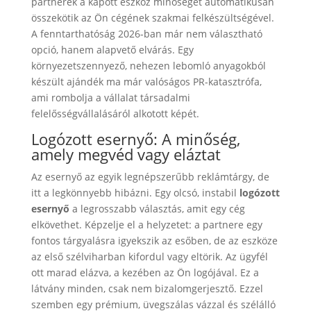
partnerek a kapott eszköz minőségét automatikusan
összekötik az Ön cégének szakmai felkészültségével.
A fenntarthatóság 2026-ban már nem választható
opció, hanem alapvető elvárás. Egy
környezetszennyező, nehezen lebomló anyagokból
készült ajándék ma már valóságos PR-katasztrófa,
ami rombolja a vállalat társadalmi
felelősségvállalásáról alkotott képét.
Logózott esernyő: A minőség,
amely megvéd vagy eláztat
Az esernyő az egyik legnépszerűbb reklámtárgy, de
itt a legkönnyebb hibázni. Egy olcsó, instabil
logózott
esernyő
a legrosszabb választás, amit egy cég
elkövethet. Képzelje el a helyzetet: a partnere egy
fontos tárgyalásra igyekszik az esőben, de az eszköze
az első szélviharban kifordul vagy eltörik. Az ügyfél
ott marad elázva, a kezében az Ön logójával. Ez a
látvány minden, csak nem bizalomgerjesztő. Ezzel
szemben egy prémium, üvegszálas vázzal és szélálló