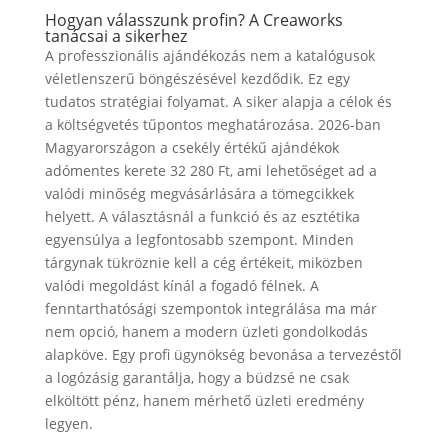
Hogyan válasszunk profin? A Creaworks
tanácsai a sikerhez
A professzionális ajándékozás nem a katalógusok
véletlenszerű böngészésével kezdődik. Ez egy
tudatos stratégiai folyamat. A siker alapja a célok és
a költségvetés tűpontos meghatározása. 2026-ban
Magyarországon a csekély értékű ajándékok
adómentes kerete 32 280 Ft, ami lehetőséget ad a
valódi minőség megvásárlására a tömegcikkek
helyett. A választásnál a funkció és az esztétika
egyensúlya a legfontosabb szempont. Minden
tárgynak tükröznie kell a cég értékeit, miközben
valódi megoldást kínál a fogadó félnek. A
fenntarthatósági szempontok integrálása ma már
nem opció, hanem a modern üzleti gondolkodás
alapköve. Egy profi ügynökség bevonása a tervezéstől
a logózásig garantálja, hogy a büdzsé ne csak
elköltött pénz, hanem mérhető üzleti eredmény
legyen.