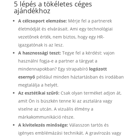
5 lépés a tökéletes céges
ajándékhoz
A célcsoport elemzése:
Mérje fel a partnerek
életmódját és elvárásait. Ami egy technológiai
vezetőnek érték, nem biztos, hogy egy HR-
igazgatónak is az lesz.
A hasznossági teszt:
Tegye fel a kérdést: vajon
használni fogja-e a partner a tárgyat a
mindennapokban? Egy strapabíró
logózott
esernyő
például minden háztartásban és irodában
megtalálja a helyét.
Az esztétikai szűrő:
Csak olyan terméket adjon át,
amit Ön is büszkén tenne ki az asztalára vagy
viselne az utcán. A vizuális élmény a
márkakommunikáció része.
A kivitelezés minősége:
Válasszon tartós és
igényes emblémázási technikát. A gravírozás vagy