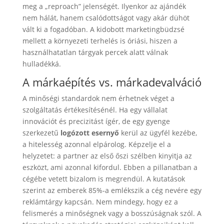
meg a „reproach” jelenségét. Ilyenkor az ajándék
nem hálát, hanem csalódottságot vagy akár dühöt
vált ki a fogadóban. A kidobott marketingbüdzsé
mellett a környezeti terhelés is óriási, hiszen a
használhatatlan tárgyak percek alatt válnak
hulladékká.
A márkaépítés vs. márkadevalváció
A minőségi standardok nem érhetnek véget a
szolgáltatás értékesítésénél. Ha egy vállalat
innovációt és precizitást ígér, de egy gyenge
szerkezetű
logózott esernyő
kerül az ügyfél kezébe,
a hitelesség azonnal elpárolog. Képzelje el a
helyzetet: a partner az első őszi szélben kinyitja az
eszközt, ami azonnal kifordul. Ebben a pillanatban a
cégébe vetett bizalom is megrendül. A kutatások
szerint az emberek 85%-a emlékszik a cég nevére egy
reklámtárgy kapcsán. Nem mindegy, hogy ez a
felismerés a minőségnek vagy a bosszúságnak szól. A