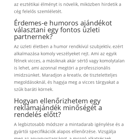
az esztétikai élményt is növelik, miközben hirdetik a
cég felelős szemléletét.
Érdemes-e humoros ajándékot
választani egy fontos üzleti
partnernek?
Az üzleti életben a humor rendkívül szubjektív, ezért
alkalmazása komoly veszélyeket rejt. Ami az egyik
félnek vicces, a másiknak akár sértő vagy komolytalan
is lehet, ami azonnal megtöri a professzionális
imidzsünket. Maradjon a kreatív, de tiszteletteljes
megoldásoknál, és hagyja meg a vicces tárgyakat a
szűk baráti körnek.
Hogyan ellenőrizhetem egy
reklámajándék minőségét a
rendelés előtt?
A legbiztosabb módszer a mintadarab igénylése és a
gyártói specifikációk alapos ellenőrzése. Vizsgálja
meg az anyagvastagságot, a mozgó alkatrészek