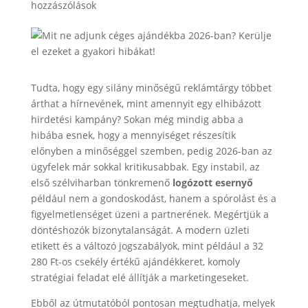
hozzászólások
Tudta, hogy egy silány minőségű reklámtárgy többet
árthat a hírnevének, mint amennyit egy elhibázott
hirdetési kampány? Sokan még mindig abba a
hibába esnek, hogy a mennyiséget részesítik
előnyben a minőséggel szemben, pedig 2026-ban az
ügyfelek már sokkal kritikusabbak. Egy instabil, az
első szélviharban tönkremenő
logózott esernyő
például nem a gondoskodást, hanem a spórolást és a
figyelmetlenséget üzeni a partnerének. Megértjük a
döntéshozók bizonytalanságát. A modern üzleti
etikett és a változó jogszabályok, mint például a 32
280 Ft-os csekély értékű ajándékkeret, komoly
stratégiai feladat elé állítják a marketingeseket.
Ebből az útmutatóból pontosan megtudhatja, melyek