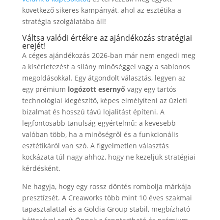
következő sikeres kampányát, ahol az esztétika a
stratégia szolgálatába áll!
Váltsa valódi értékre az ajándékozás stratégiai
erejét!
A céges ajándékozás 2026-ban már nem engedi meg
a kísérletezést a silány minőséggel vagy a sablonos
megoldásokkal. Egy átgondolt választás, legyen az
egy prémium
logózott esernyő
vagy egy tartós
technológiai kiegészítő, képes elmélyíteni az üzleti
bizalmat és hosszú távú lojalitást építeni. A
legfontosabb tanulság egyértelmű: a kevesebb
valóban több, ha a minőségről és a funkcionális
esztétikáról van szó. A figyelmetlen választás
kockázata túl nagy ahhoz, hogy ne kezeljük stratégiai
kérdésként.
Ne hagyja, hogy egy rossz döntés rombolja márkája
presztízsét. A Creaworks több mint 10 éves szakmai
tapasztalattal és a Goldia Group stabil, megbízható