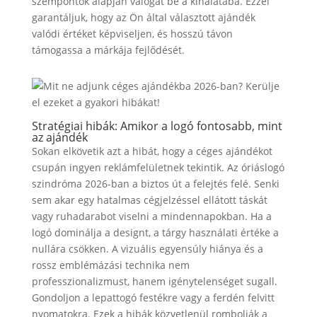
szempontok alapján válogat be a kínálatába. Ezzel
garantáljuk, hogy az Ön által választott ajándék
valódi értéket képviseljen, és hosszú távon
támogassa a márkája fejlődését.
Stratégiai hibák: Amikor a logó fontosabb, mint
az ajándék
Sokan elkövetik azt a hibát, hogy a céges ajándékot
csupán ingyen reklámfelületnek tekintik. Az óriáslogó
szindróma 2026-ban a biztos út a felejtés felé. Senki
sem akar egy hatalmas cégjelzéssel ellátott táskát
vagy ruhadarabot viselni a mindennapokban. Ha a
logó dominálja a designt, a tárgy használati értéke a
nullára csökken. A vizuális egyensúly hiánya és a
rossz emblémázási technika nem
professzionalizmust, hanem igénytelenséget sugall.
Gondoljon a lepattogó festékre vagy a ferdén felvitt
nyomatokra. Ezek a hibák közvetlenül rombolják a