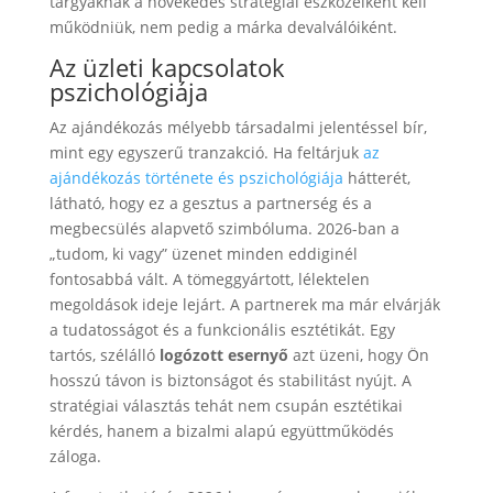
tárgyaknak a növekedés stratégiai eszközeiként kell
működniük, nem pedig a márka devalválóiként.
Az üzleti kapcsolatok
pszichológiája
Az ajándékozás mélyebb társadalmi jelentéssel bír,
mint egy egyszerű tranzakció. Ha feltárjuk
az
ajándékozás története és pszichológiája
hátterét,
látható, hogy ez a gesztus a partnerség és a
megbecsülés alapvető szimbóluma. 2026-ban a
„tudom, ki vagy” üzenet minden eddiginél
fontosabbá vált. A tömeggyártott, lélektelen
megoldások ideje lejárt. A partnerek ma már elvárják
a tudatosságot és a funkcionális esztétikát. Egy
tartós, szélálló
logózott esernyő
azt üzeni, hogy Ön
hosszú távon is biztonságot és stabilitást nyújt. A
stratégiai választás tehát nem csupán esztétikai
kérdés, hanem a bizalmi alapú együttműködés
záloga.