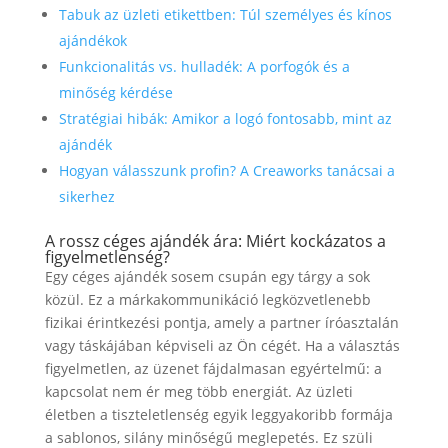
Tabuk az üzleti etikettben: Túl személyes és kínos
ajándékok
Funkcionalitás vs. hulladék: A porfogók és a
minőség kérdése
Stratégiai hibák: Amikor a logó fontosabb, mint az
ajándék
Hogyan válasszunk profin? A Creaworks tanácsai a
sikerhez
A rossz céges ajándék ára: Miért kockázatos a
figyelmetlenség?
Egy céges ajándék sosem csupán egy tárgy a sok
közül. Ez a márkakommunikáció legközvetlenebb
fizikai érintkezési pontja, amely a partner íróasztalán
vagy táskájában képviseli az Ön cégét. Ha a választás
figyelmetlen, az üzenet fájdalmasan egyértelmű: a
kapcsolat nem ér meg több energiát. Az üzleti
életben a tiszteletlenség egyik leggyakoribb formája
a sablonos, silány minőségű meglepetés. Ez szüli