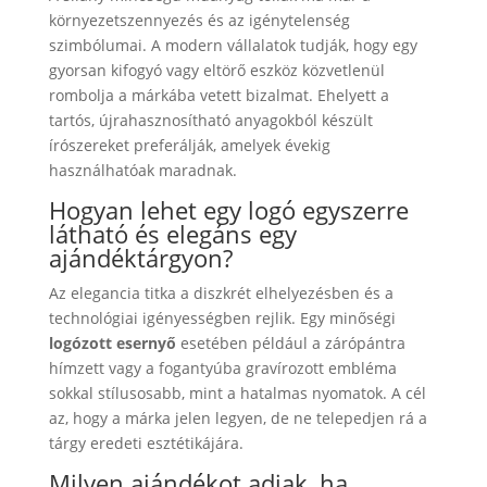
környezetszennyezés és az igénytelenség
szimbólumai. A modern vállalatok tudják, hogy egy
gyorsan kifogyó vagy eltörő eszköz közvetlenül
rombolja a márkába vetett bizalmat. Ehelyett a
tartós, újrahasznosítható anyagokból készült
írószereket preferálják, amelyek évekig
használhatóak maradnak.
Hogyan lehet egy logó egyszerre
látható és elegáns egy
ajándéktárgyon?
Az elegancia titka a diszkrét elhelyezésben és a
technológiai igényességben rejlik. Egy minőségi
logózott esernyő
esetében például a zárópántra
hímzett vagy a fogantyúba gravírozott embléma
sokkal stílusosabb, mint a hatalmas nyomatok. A cél
az, hogy a márka jelen legyen, de ne telepedjen rá a
tárgy eredeti esztétikájára.
Milyen ajándékot adjak, ha