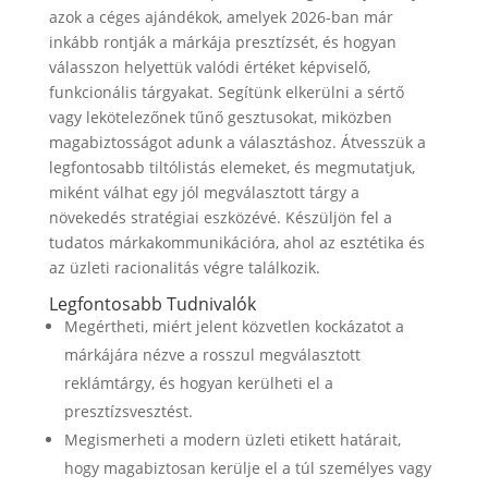
azok a céges ajándékok, amelyek 2026-ban már
inkább rontják a márkája presztízsét, és hogyan
válasszon helyettük valódi értéket képviselő,
funkcionális tárgyakat. Segítünk elkerülni a sértő
vagy lekötelezőnek tűnő gesztusokat, miközben
magabiztosságot adunk a választáshoz. Átvesszük a
legfontosabb tiltólistás elemeket, és megmutatjuk,
miként válhat egy jól megválasztott tárgy a
növekedés stratégiai eszközévé. Készüljön fel a
tudatos márkakommunikációra, ahol az esztétika és
az üzleti racionalitás végre találkozik.
Legfontosabb Tudnivalók
Megértheti, miért jelent közvetlen kockázatot a
márkájára nézve a rosszul megválasztott
reklámtárgy, és hogyan kerülheti el a
presztízsvesztést.
Megismerheti a modern üzleti etikett határait,
hogy magabiztosan kerülje el a túl személyes vagy