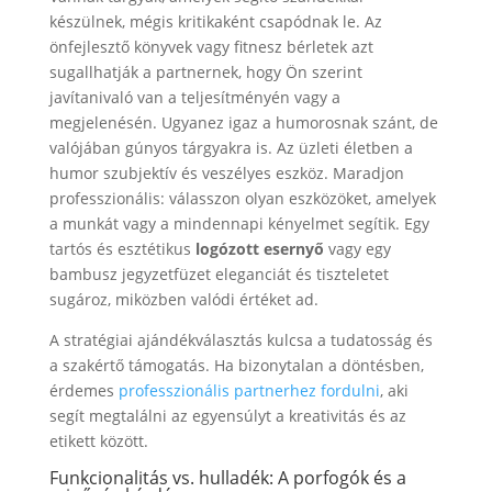
készülnek, mégis kritikaként csapódnak le. Az
önfejlesztő könyvek vagy fitnesz bérletek azt
sugallhatják a partnernek, hogy Ön szerint
javítanivaló van a teljesítményén vagy a
megjelenésén. Ugyanez igaz a humorosnak szánt, de
valójában gúnyos tárgyakra is. Az üzleti életben a
humor szubjektív és veszélyes eszköz. Maradjon
professzionális: válasszon olyan eszközöket, amelyek
a munkát vagy a mindennapi kényelmet segítik. Egy
tartós és esztétikus
logózott esernyő
vagy egy
bambusz jegyzetfüzet eleganciát és tiszteletet
sugároz, miközben valódi értéket ad.
A stratégiai ajándékválasztás kulcsa a tudatosság és
a szakértő támogatás. Ha bizonytalan a döntésben,
érdemes
professzionális partnerhez fordulni
, aki
segít megtalálni az egyensúlyt a kreativitás és az
etikett között.
Funkcionalitás vs. hulladék: A porfogók és a