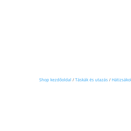
Shop kezdőoldal
/
Táskák és utazás
/
Hátizsáko