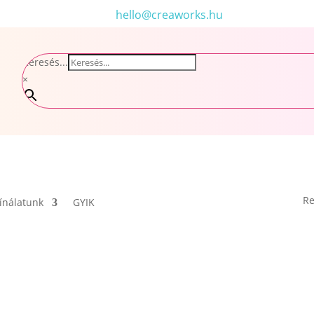
hello@creaworks.hu
Keresés...
×
Re
ínálatunk
GYIK