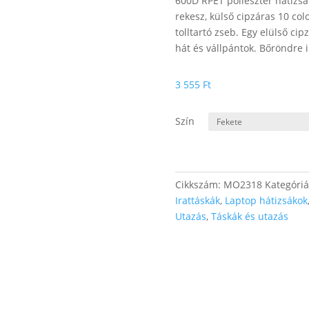
600D RPET poliészter hátizsá
rekesz, külső cipzáras 10 col
tolltartó zseb. Egy elülső cip
hát és vállpántok. Bőröndre i
3 555
Ft
Szín
Cikkszám:
MO2318
Kategóri
Irattáskák
,
Laptop hátizsákok
Utazás
,
Táskák és utazás