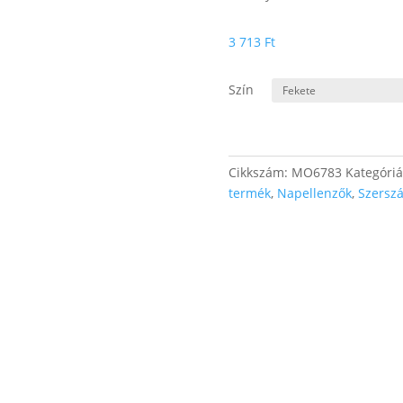
3 713
Ft
Szín
Cikkszám:
MO6783
Kategóri
termék
,
Napellenzők
,
Szerszá