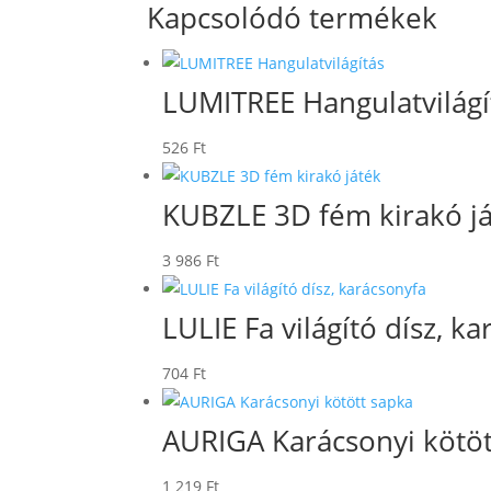
Kapcsolódó termékek
LUMITREE Hangulatvilágí
526
Ft
KUBZLE 3D fém kirakó j
3 986
Ft
LULIE Fa világító dísz, k
704
Ft
AURIGA Karácsonyi kötöt
1 219
Ft