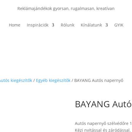
Reklámajándékok gyorsan, rugalmasan, kreatívan
Home
Inspirációk
Rólunk
Kínálatunk
GYIK
Autós kiegészítők
/
Egyéb kiegészítők
/ BAYANG Autós napernyő
BAYANG Autó
Autós napernyő szélvédőre 19
Kézi nyitással és záródással.