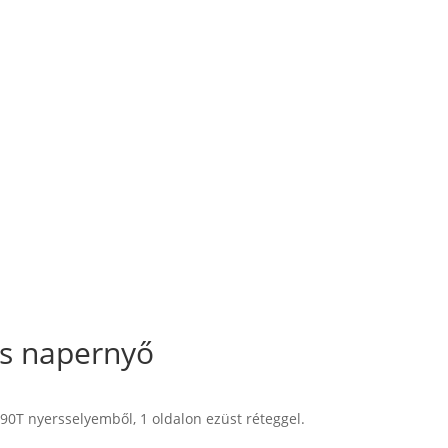
s napernyő
0T nyersselyemből, 1 oldalon ezüst réteggel.