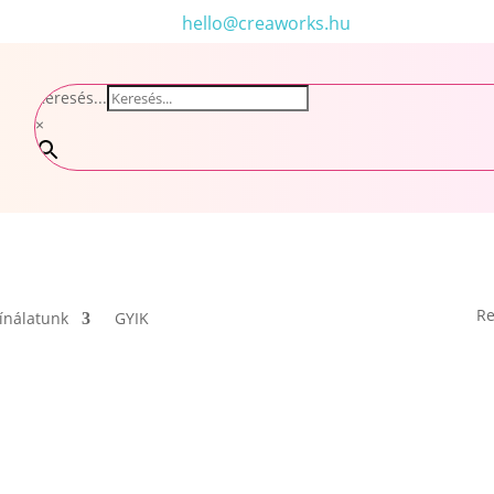
hello@creaworks.hu
Keresés...
×
Re
ínálatunk
GYIK