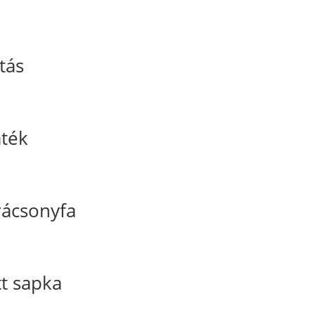
tás
áték
arácsonyfa
t sapka