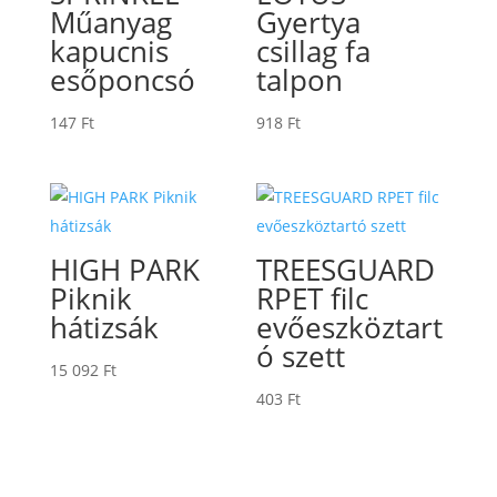
Műanyag
Gyertya
kapucnis
csillag fa
esőponcsó
talpon
147
Ft
918
Ft
HIGH PARK
TREESGUARD
Piknik
RPET filc
hátizsák
evőeszköztart
ó szett
15 092
Ft
403
Ft