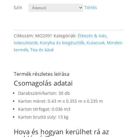
Szín
Törlés
Cikkszám:
MO2091
Kategóriák:
Étkezés & Ivás
,
Ivóeszközök
,
Konyha és kiegészítők
,
Kulacsok
,
Minden
termék
,
Tea és kávé
Termék részletes leírása
Csomagolás adatai
Darabszám/karton: 30 db
Karton méret: 0.43 m x 0.355 m x 0.235 m
Karton térfogat: 0.036 m3
Karton bruttó súly: 13 kg
Hova és hogyan kerülhet rá az