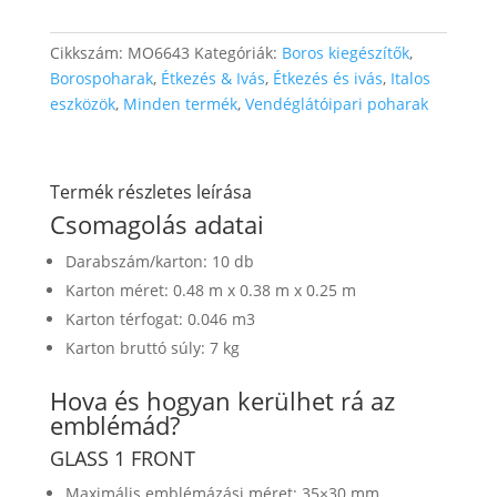
Cikkszám:
MO6643
Kategóriák:
Boros kiegészítők
,
Borospoharak
,
Étkezés & Ivás
,
Étkezés és ivás
,
Italos
eszközök
,
Minden termék
,
Vendéglátóipari poharak
Termék részletes leírása
Csomagolás adatai
Darabszám/karton: 10 db
Karton méret: 0.48 m x 0.38 m x 0.25 m
Karton térfogat: 0.046 m3
Karton bruttó súly: 7 kg
Hova és hogyan kerülhet rá az
emblémád?
GLASS 1 FRONT
Maximális emblémázási méret: 35×30 mm