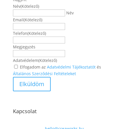
Név
(Kötelező)
Név
Email
(Kötelező)
Telefon
(Kötelező)
Megjegyzés
Adatvédelem
(Kötelező)
Elfogadom az
Adatvédelmi Tájékoztatót
és
Általános Szerződési Feltételeket
Kapcsolat
hello@creaworks.hu