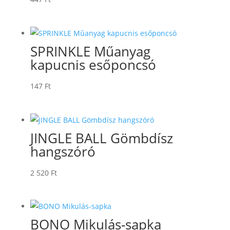
SPRINKLE Műanyag
kapucnis esőponcsó
147
Ft
JINGLE BALL Gömbdísz
hangszóró
2 520
Ft
BONO Mikulás-sapka