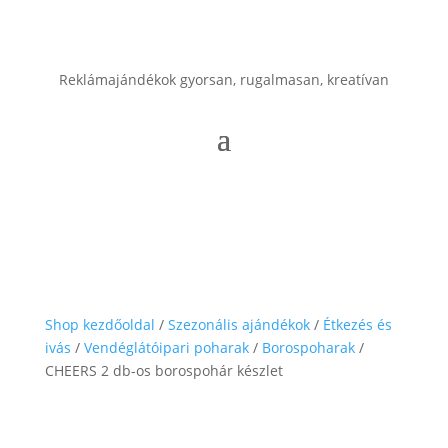
Reklámajándékok gyorsan, rugalmasan, kreatívan
Shop kezdőoldal
/
Szezonális ajándékok
/
Étkezés és
ivás
/
Vendéglátóipari poharak
/
Borospoharak
/
CHEERS 2 db-os borospohár készlet