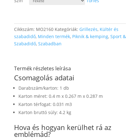
Szín
Törlés
Cikkszám:
MO2160
Kategóriák:
Grillezés
,
Kültér és
szabadidő
,
Minden termék
,
Piknik & kemping
,
Sport &
Szabadidő
,
Szabadban
Termék részletes leírása
Csomagolás adatai
Darabszám/karton: 1 db
Karton méret: 0.4 m x 0.267 m x 0.287 m
Karton térfogat: 0.031 m3
Karton bruttó súly: 4.2 kg
Hova és hogyan kerülhet rá az
emblémád?