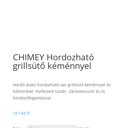
CHIMEY Hordozható
grillsütő kéménnyel
Hordó alakú hordozható vas grillsütő kéménnyel és
hőmérővel. Porfestett tűztér. Záróretesszel és fa
hordozófogantyúval.
18 144
Ft