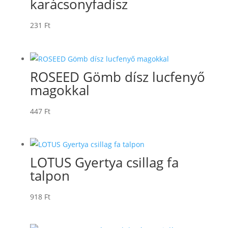
karácsonyfadísz
231
Ft
ROSEED Gömb dísz lucfenyő
magokkal
447
Ft
LOTUS Gyertya csillag fa
talpon
918
Ft