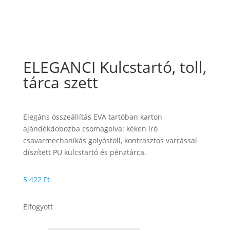
ELEGANCI Kulcstartó, toll,
tárca szett
Elegáns összeállítás EVA tartóban karton
ajándékdobozba csomagolva: kéken író
csavarmechanikás golyóstoll, kontrasztos varrással
díszített PU kulcstartó és pénztárca.
5 422
Ft
Elfogyott