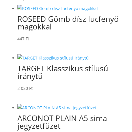
ROSEED Gömb dísz lucfenyő
magokkal
447
Ft
TARGET Klasszikus stílusú
iránytű
2 020
Ft
ARCONOT PLAIN A5 sima
jegyzetfüzet