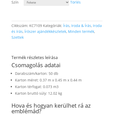
Szín
Törlés
Cikkszám:
KC7109
Kategóriák:
Írás
,
Iroda & Írás
,
Iroda
és írás
,
Írószer ajándékkészletek
,
Minden termék
,
Szettek
Termék részletes leírása
Csomagolás adatai
Darabszám/karton: 50 db
Karton méret: 0.37 m x 0.45 m x 0.44 m
Karton térfogat: 0.073 m3
Karton bruttó súly: 12.02 kg
Hova és hogyan kerülhet rá az
emblémád?